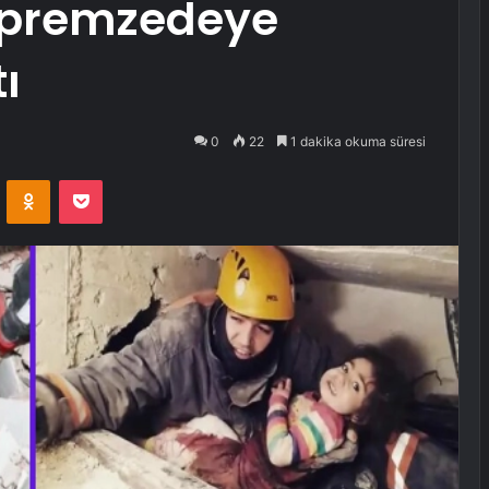
epremzedeye
ı
0
22
1 dakika okuma süresi
VKontakte
Odnoklassniki
Pocket