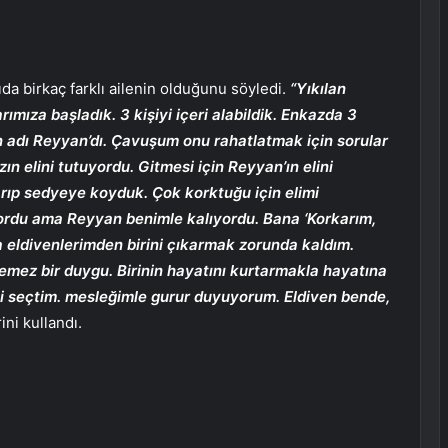
ıda birkaç farklı ailenin olduğunu söyledi.
“Yıkılan
mıza başladık. 3 kişiyi içeri alabildik. Enkazda 3
n adı Reyyan’dı. Çavuşum onu ​​rahatlatmak için sorular
n elini tutuyordu. Gitmesi için Reyyan’ın elini
arıp sedyeye koyduk. Çok korktuğu için elimi
iyordu ama Reyyan benimle kalıyordu. Bana ‘Korkarım,
a eldivenlerimden birini çıkarmak zorunda kaldım.
dilemez bir duygu. Birinin hayatını kurtarmakla hayatına
i seçtim. mesleğimle gurur duyuyorum. Eldiven bende,
ini kullandı.