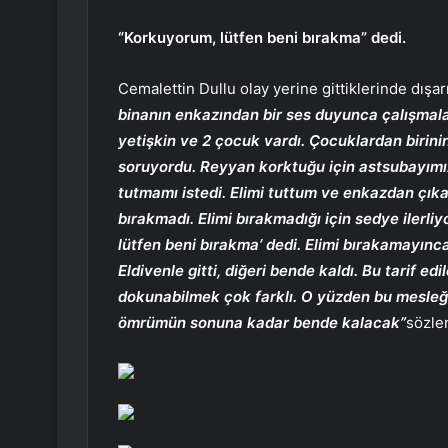
“Korkuyorum, lütfen beni bırakma” dedi.
Cemalettin Dullu olay yerine gittiklerinde dışar
binanın enkazından bir ses duyunca çalışmaları
yetişkin ve 2 çocuk vardı. Çocuklardan birini
soruyordu. Reyyan korktuğu için astsubayımızı
tutmamı istedi. Elimi tuttum ve enkazdan çık
bırakmadı. Elimi bırakmadığı için sedye ilerl
lütfen beni bırakma’ dedi. Elimi bırakamayınc
Eldivenle gitti, diğeri bende kaldı. Bu tarif e
dokunabilmek çok farklı. O yüzden bu mesleğ
ömrümün sonuna kadar bende kalacak”
sözler