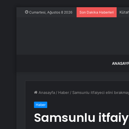
Kütah
Cumartesi, Ağustos 8 2026
Son Dakika Haberleri
ANASAY
Anasayfa
/
Haber
/
Samsunlu itfaiyeci elini bırakm
Haber
Samsunlu itfaiye