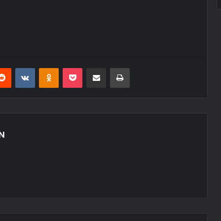
erest
Reddit
VKontakte
Odnoklassniki
Pocket
E-Posta ile paylaş
Yazdır
N