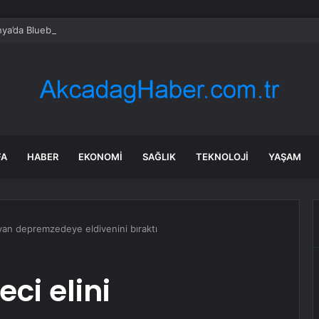
ya’da Blueberry Eğitimi ve İşbirliği
FA
HABER
EKONOMI
SAĞLIK
TEKNOLOJI
YAŞAM
ayan depremzedeye eldivenini bıraktı
ci elini