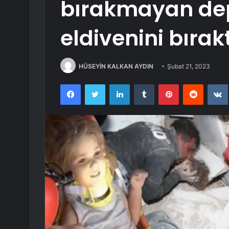
bırakmayan d
eldivenini bırakt
HÜSEYİN KALKAN AYDIN
Şubat 21, 2023
Facebook
Twitter
LinkedIn
Tumblr
Pinterest
Reddit