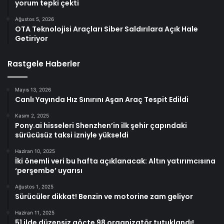
yorum tepki çekti
Ağustos 5, 2026
OTA Teknolojisi Araçları Siber Saldırılara Açık Hale
Getiriyor
Rastgele Haberler
Mayıs 13, 2026
Canlı Yayında Hız Sınırını Aşan Araç Tespit Edildi
Kasım 2, 2025
Pony.ai hisseleri Shenzhen’in ilk şehir çapındaki
sürücüsüz taksi izniyle yükseldi
Haziran 10, 2025
İki önemli veri bu hafta açıklanacak: Altın yatırımcısına
‘perşembe’ uyarısı
Ağustos 1, 2025
Sürücüler dikkat! Benzin ve motorine zam geliyor
Haziran 11, 2025
51 ilde düzensiz göçte 98 organizatör tutuklandı!