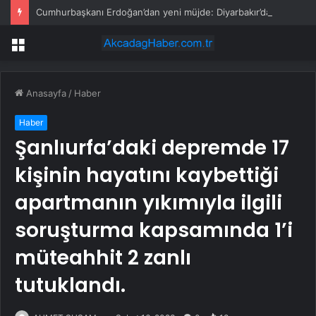
Cumhurbaşkanı Erdoğan’dan yeni müjde: Diyarbakır’da 4 saha belirlendi, 24 kuyuda çalışma planlıyoruz
Menü
Anasayfa
/
Haber
Haber
Şanlıurfa’daki depremde 17
kişinin hayatını kaybettiği
apartmanın yıkımıyla ilgili
soruşturma kapsamında 1’i
müteahhit 2 zanlı
tutuklandı.