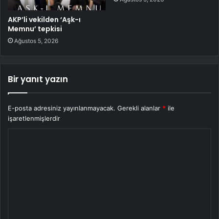
AKP’li vekilden ‘Aşk-ı
Memnu’ tepkisi
Ağustos 5, 2026
Bir yanıt yazın
E-posta adresiniz yayınlanmayacak.
Gerekli alanlar
*
ile
işaretlenmişlerdir
Y
o
r
u
m
*