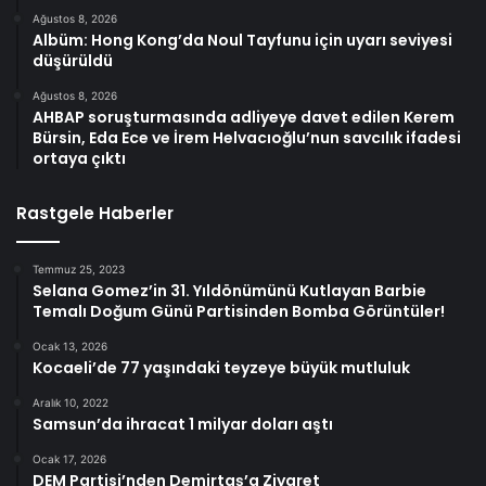
Ağustos 8, 2026
Albüm: Hong Kong’da Noul Tayfunu için uyarı seviyesi
düşürüldü
Ağustos 8, 2026
AHBAP soruşturmasında adliyeye davet edilen Kerem
Bürsin, Eda Ece ve İrem Helvacıoğlu’nun savcılık ifadesi
ortaya çıktı
Rastgele Haberler
Temmuz 25, 2023
Selana Gomez’in 31. Yıldönümünü Kutlayan Barbie
Temalı Doğum Günü Partisinden Bomba Görüntüler!
Ocak 13, 2026
Kocaeli’de 77 yaşındaki teyzeye büyük mutluluk
Aralık 10, 2022
Samsun’da ihracat 1 milyar doları aştı
Ocak 17, 2026
DEM Partisi’nden Demirtaş’a Ziyaret