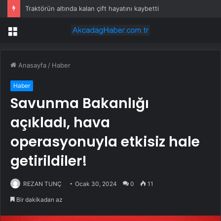
Traktörün altında kalan çift hayatını kaybetti
Menü
Anasayfa
/
Haber
Haber
Savunma Bakanlığı
açıkladı, hava
operasyonuyla etkisiz hale
getirildiler!
REZAN TUNÇ
Ocak 30, 2024
0
11
Bir dakikadan az