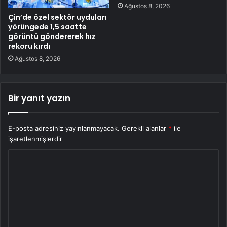
Ağustos 8, 2026
Çin’de özel sektör uyduları
yörüngede 1,5 saatte
görüntü göndererek hız
rekoru kırdı
Ağustos 8, 2026
Bir yanıt yazın
E-posta adresiniz yayınlanmayacak.
Gerekli alanlar
*
ile
işaretlenmişlerdir
Y
o
r
u
m