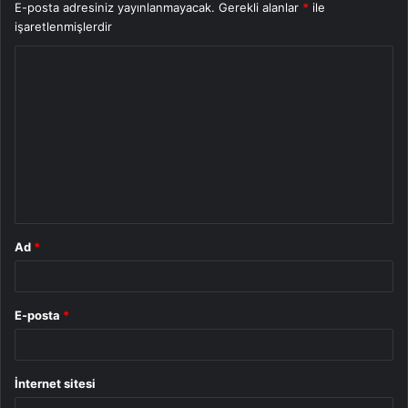
E-posta adresiniz yayınlanmayacak.
Gerekli alanlar
*
ile
işaretlenmişlerdir
Y
o
r
u
m
*
Ad
*
E-posta
*
İnternet sitesi