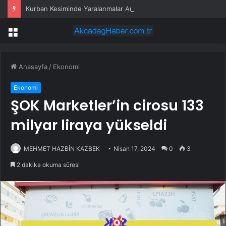
Kurban Kesiminde Yaralanmalar Artıyor
Menü
Anasayfa
/
Ekonomi
Ekonomi
ŞOK Marketler’in cirosu 133
milyar liraya yükseldi
MEHMET HAZBİN KAZBEK
Nisan 17, 2024
0
3
2 dakika okuma süresi