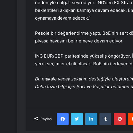
nedeniyle dalgalı seyrediyor. ING’den FX Strate
beklentileri akışkan kalmaya devam edecek. Emtia
oynamaya devam edecek.”
Pesole bir değerlendirme yaptı. BoE’nin sert dö
piyasa havasını belirlemeye devam ediyor.
ING EUR/GBP paritesinde yükseliş öngörüyor. İ
yerel seçimler etkili olacak. BoE’nin ilerleyen 
Bu makale yapay zekanın desteğiyle oluşturulmuş
Daha fazla bilgi için Şart ve Koşullar bölümüm
Facebook
Twitter
LinkedIn
Tumblr
Pint
Paylaş