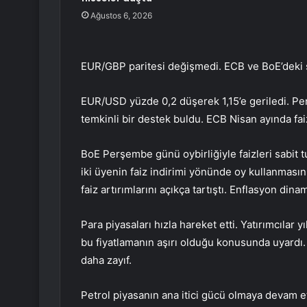
Ağustos 6, 2026
EUR/GBP
paritesi değişmedi. ECB ve BoE’deki s
EUR/USD
yüzde 0,2 düşerek 1,15’e geriledi. Per
temkinli bir destek buldu. ECB Nisan ayında fai
BoE Perşembe günü oybirliğiyle faizleri sabit t
iki üyenin faiz indirimi yönünde oy kullanmas
faiz artırımlarını açıkça tartıştı. Enflasyon din
Para piyasaları hızla hareket etti. Yatırımcılar y
bu fiyatlamanın aşırı olduğu konusunda uyardı. 
daha zayıf.
Petrol piyasanın ana itici gücü olmaya devam et