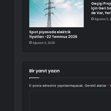
Geçişi Proj
İçin Geri S
de Var, Yer
Ağustos 5, 
Spot piyasada elektrik
fiyatları -22 Temmuz 2026
Ağustos 5, 2026
Bir yanıt yazın
E-posta adresiniz yayınlanmayacak.
Gerekli alanlar
*
i
Y
o
r