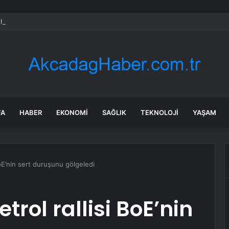
heart Bio halka arzını pazarlama aralığının üstünde fiyatlandırıyor
FA
HABER
EKONOMI
SAĞLIK
TEKNOLOJI
YAŞAM
BoE’nin sert duruşunu gölgeledi
trol rallisi BoE’nin