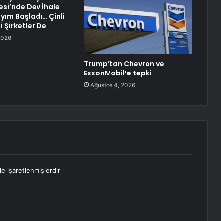
esi’nde Dev İhale
ayım Başladı… Çinli
li Şirketler De
2026
Trump’tan Chevron ve
ExxonMobil’e tepki
Ağustos 4, 2026
le işaretlenmişlerdir