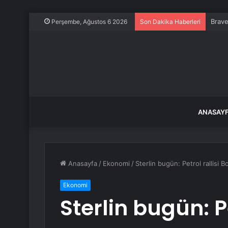
Brave
Perşembe, Ağustos 6 2026
Son Dakika Haberleri
ANASAY
Anasayfa
/
Ekonomi
/
Sterlin bugün: Petrol rallisi 
Ekonomi
Sterlin bugün: Pe