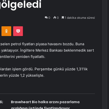
ölgeledi
0
0
1 dakika okuma süresi
VKontakte
Odnoklassniki
Pocket
elen petrol fiyatları piyasa havasını bozdu. Buna
a yaklaşıyor. İngiltere Merkez Bankası beklenmedik sert
ntilerini yeniden fiyatlattı.
dolardan işlem gördü. Perşembe günkü yüzde 1,31’lik
terlin yüzde 1,2 yükselişte.
i;
Braveheart Bio halka arzını pazarlama
aralığının üstünde fiyatlandırıyor