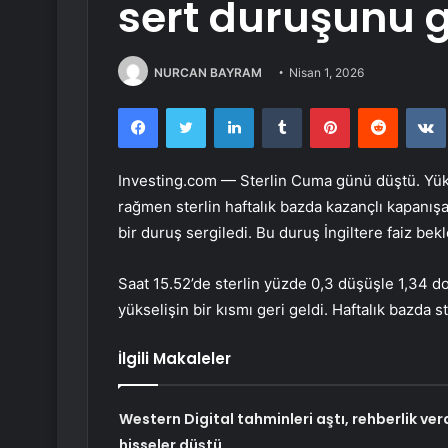
sert duruşunu g
NURCAN BAYRAM
Nisan 1, 2026
Facebook
Twitter
LinkedIn
Tumblr
Pinterest
Reddit
Investing.com — Sterlin Cuma günü düştü. Yüks
rağmen sterlin haftalık bazda kazançlı kapanış
bir duruş sergiledi. Bu duruş İngiltere faiz bekle
Saat 15.52’de sterlin yüzde 0,3 düşüşle 1,34 
yükselişin bir kısmı geri geldi. Haftalık bazda s
İlgili Makaleler
Western Digital tahminleri aştı, rehberlik verd
hisseler düştü