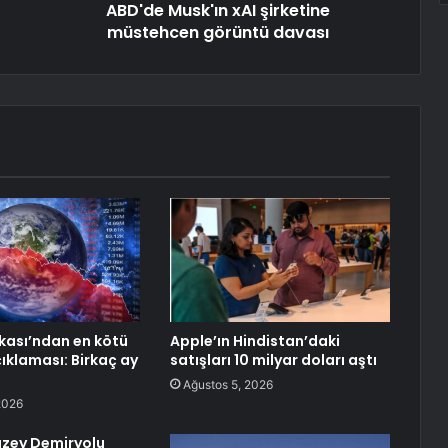
ABD'de Musk'ın xAI şirketine
müstehcen görüntü davası
ası’ndan en kötü
Apple’ın Hindistan’daki
ıklaması: Birkaç ay
satışları 10 milyar doları aştı
Ağustos 5, 2026
2026
uzey Demiryolu