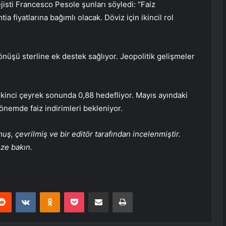
jisti Francesco Pesole şunları söyledi: “Faiz
 fiyatlarına bağımlı olacak. Döviz için ikincil rol
nüşü sterline ek destek sağlıyor. Jeopolitik gelişmeler
kinci çeyrek sonunda 0,88 hedefliyor. Mayıs ayındaki
dönemde faiz indirimleri bekleniyor.
, çevrilmiş ve bir editör tarafından incelenmiştir.
üze bakın.
erest
Reddit
VKontakte
Odnoklassniki
Pocket
E-Posta ile paylaş
Yazdır