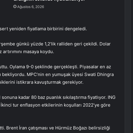
Ağustos 6, 2026
ert yeniden fiyatlama birbirini dengeledi.
şembe günkü yüzde 1,2’lik ralliden geri çekildi. Dolar
z artırımını masaya koydu.
uttu. Oylama 9-0 şeklinde gerçekleşti. Piyasalar en az
ını bekliyordu. MPC’nin en yumuşak üyesi Swati Dhingra
amiklerini istikrara kavuşturmak gerekiyor.
ıl sonuna kadar 80 baz puanlık sıkılaştırma fiyatlıyor. ING
İkinci tur enflasyon etkilerinin koşulları 2022’ye göre
ti. Brent İran çatışması ve Hürmüz Boğazı belirsizliği