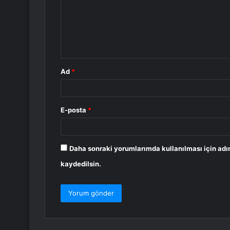
u
m
*
Ad
*
E-posta
*
Daha sonraki yorumlarımda kullanılması için adı
kaydedilsin.