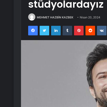
stüdyolardayız
MEHMET HAZBİN KAZBEK
Nisan 20, 2024
Facebook
Twitter
LinkedIn
Tumblr
Pinterest
Reddit