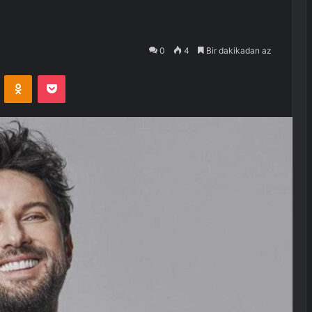
0
4
Bir dakikadan az
VKontakte
Odnoklassniki
Pocket