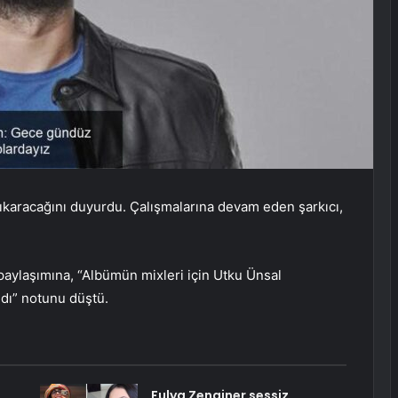
çıkaracağını duyurdu. Çalışmalarına devam eden şarkıcı,
 paylaşımına, “Albümün mixleri için Utku Ünsal
dı” notunu düştü.
Fulya Zenginer sessiz