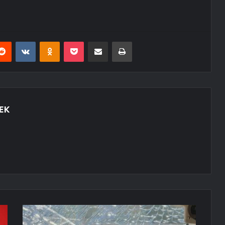
erest
Reddit
VKontakte
Odnoklassniki
Pocket
E-Posta ile paylaş
Yazdır
EK