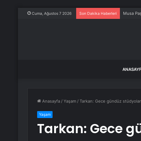
Musa Paş
Cuma, Ağustos 7 2026
Son Dakika Haberleri
ANASAY
Anasayfa
/
Yaşam
/
Tarkan: Gece gündüz stüdyolar
Yaşam
Tarkan: Gece g