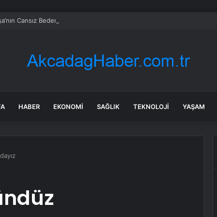
a’nın Cansız Bedeni Bulundu
FA
HABER
EKONOMI
SAĞLIK
TEKNOLOJI
YAŞAM
dayız
ündüz