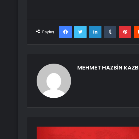
Facebook
Twitter
LinkedIn
Tumblr
Pint
Paylaş
MEHMET HAZBİN KAZB