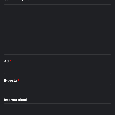
Y
o
r
u
m
*
Ad
*
E-posta
*
İnternet sitesi