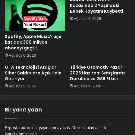
Kazasında 2 Yaşındaki
Bebek Hayatını Kaybetti
Ağustos 6, 2026
Spotify, Apple Music’i üçe
katladı: 300 milyon
aboneyi geçti!
Ağustos 6, 2026
OTA Teknolojisi Araçları
Türkiye Otomotiv Pazarı
Siber Saldırılara Açık Hale
2026 Haziran: Satışlarda
Getiriyor
Daralma ve GSR Etkisi
Ağustos 5, 2026
Ağustos 4, 2026
Bir yanıt yazın
E-posta adresiniz yayınlanmayacak.
Gerekli alanlar
*
ile
işaretlenmişlerdir