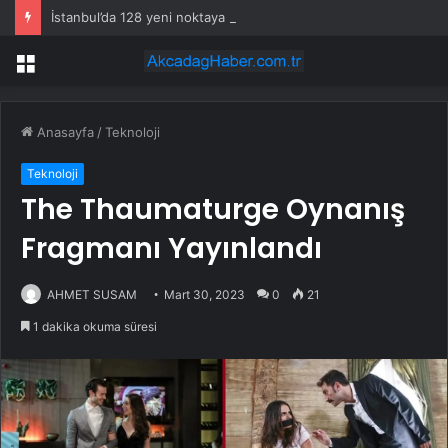
İstanbul’da 128 yeni noktaya daha EDS geliyor
Menü
Anasayfa
/
Teknoloji
Teknoloji
The Thaumaturge Oynanış
Fragmanı Yayınlandı
AHMET SUSAM
Mart 30, 2023
0
21
1 dakika okuma süresi