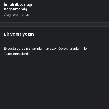
İmralı ilk taslağı
beğenmemiş
Ağustos 6, 2026
Bir yanıt yazın
E-posta adresiniz yayınlanmayacak.
Gerekli alanlar
*
ile
işaretlenmişlerdir
Y
o
r
u
m
*