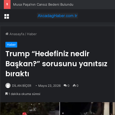
Musa Paşa’nın Cansız Bedeni Bulundu
Menü
Anasayfa
/
Haber
Haber
Trump “Hedefiniz nedir
Başkan?” sorusunu yanıtsız
bıraktı
DİLAN BİÇER
Mayıs 23, 2026
0
0
1 dakika okuma süresi