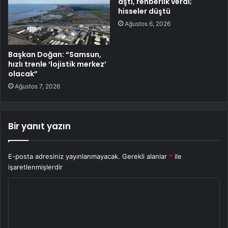
aştı, rehberlik verdi;
hisseler düştü
Ağustos 6, 2026
Başkan Doğan: “Samsun,
hızlı trenle ‘lojistik merkez’
olacak”
Ağustos 7, 2026
Bir yanıt yazın
E-posta adresiniz yayınlanmayacak.
Gerekli alanlar
*
ile
işaretlenmişlerdir
Y
o
r