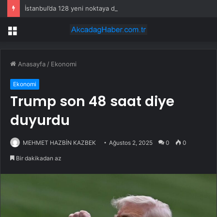
İstanbul’da 128 yeni noktaya daha EDS geliyor
Menü
Anasayfa
/
Ekonomi
Ekonomi
Trump son 48 saat diye
duyurdu
MEHMET HAZBİN KAZBEK
Ağustos 2, 2025
0
0
Bir dakikadan az