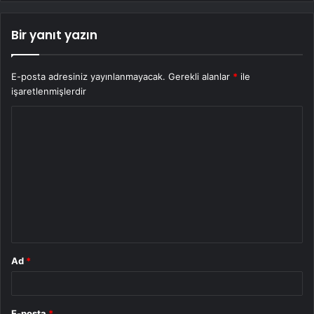
Bir yanıt yazın
E-posta adresiniz yayınlanmayacak.
Gerekli alanlar
*
ile
işaretlenmişlerdir
Y
o
r
u
m
*
Ad
*
E-posta
*