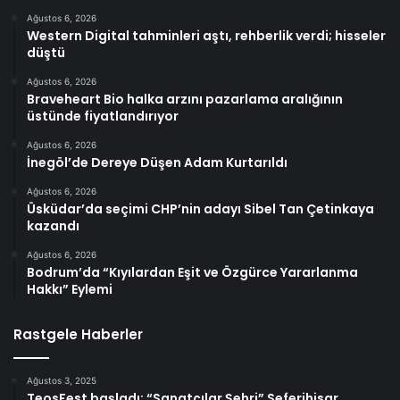
Ağustos 6, 2026
Western Digital tahminleri aştı, rehberlik verdi; hisseler
düştü
Ağustos 6, 2026
Braveheart Bio halka arzını pazarlama aralığının
üstünde fiyatlandırıyor
Ağustos 6, 2026
İnegöl’de Dereye Düşen Adam Kurtarıldı
Ağustos 6, 2026
Üsküdar’da seçimi CHP’nin adayı Sibel Tan Çetinkaya
kazandı
Ağustos 6, 2026
Bodrum’da “Kıyılardan Eşit ve Özgürce Yararlanma
Hakkı” Eylemi
Rastgele Haberler
Ağustos 3, 2025
TeosFest başladı; “Sanatçılar Şehri” Seferihisar