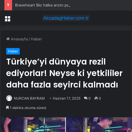
Braveheart Bio halka arzını pazarlama aralığının üstünde fiyatlandırıyor
Menü
Anasayfa
/
Haber
Haber
Türkiye’yi dünyaya rezil
ediyorlar! Neyse ki yetkililer
daha fazla seyirci kalmadı
NURCAN BAYRAM
Haziran 17, 2025
0
0
1 dakika okuma süresi