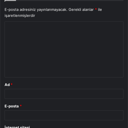
E-posta adresiniz yayınlanmayacak.
Gerekli alanlar
*
ile
işaretlenmişlerdir
Y
o
r
u
m
*
Ad
*
E-posta
*
İnternet sitesi