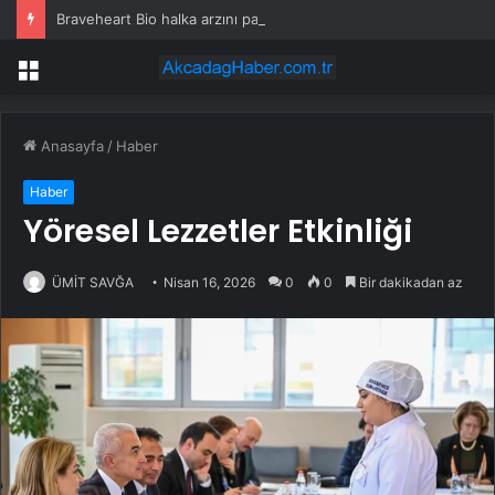
Braveheart Bio halka arzını pazarlama aralığının üstünde fiyatlandırıyor
Menü
Anasayfa
/
Haber
Haber
Yöresel Lezzetler Etkinliği
ÜMİT SAVĞA
Nisan 16, 2026
0
0
Bir dakikadan az