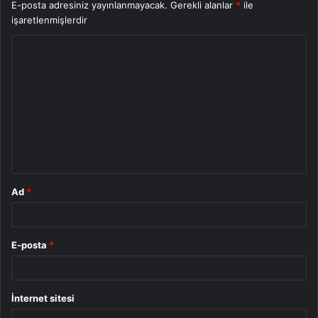
E-posta adresiniz yayınlanmayacak.
Gerekli alanlar
*
ile
işaretlenmişlerdir
Y
o
r
u
m
*
Ad
*
E-posta
*
İnternet sitesi