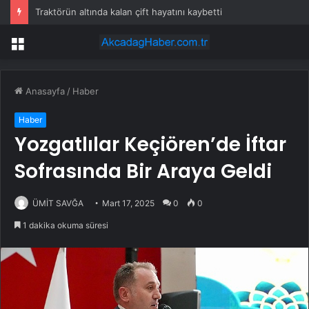
Traktörün altında kalan çift hayatını kaybetti
Menü
Anasayfa
/
Haber
Haber
Yozgatlılar Keçiören’de İftar
Sofrasında Bir Araya Geldi
ÜMİT SAVĞA
Mart 17, 2025
0
0
1 dakika okuma süresi