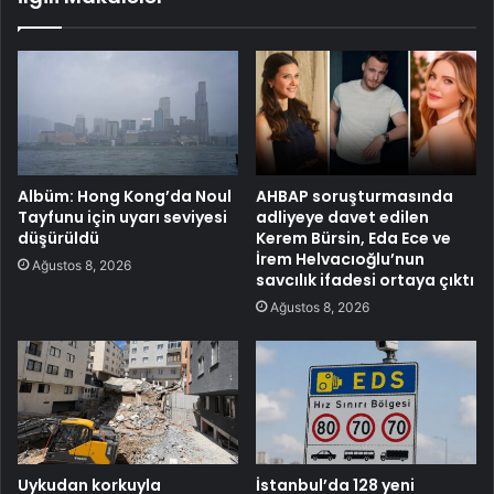
Albüm: Hong Kong’da Noul
AHBAP soruşturmasında
Tayfunu için uyarı seviyesi
adliyeye davet edilen
düşürüldü
Kerem Bürsin, Eda Ece ve
İrem Helvacıoğlu’nun
Ağustos 8, 2026
savcılık ifadesi ortaya çıktı
Ağustos 8, 2026
Uykudan korkuyla
İstanbul’da 128 yeni