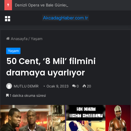
Denizli Opera ve Bale Günleri’nde “Kuğu Gölü” büyüsü
Menü
Anasayfa
/
Yaşam
Yaşam
50 Cent, ‘8 Mil’ filmini
dramaya uyarlıyor
MUTLU DEMİR
Ocak 9, 2023
0
20
1 dakika okuma süresi