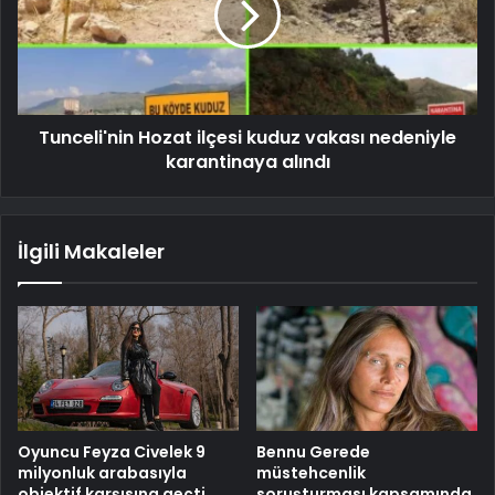
Tunceli'nin Hozat ilçesi kuduz vakası nedeniyle
karantinaya alındı
İlgili Makaleler
Oyuncu Feyza Civelek 9
Bennu Gerede
milyonluk arabasıyla
müstehcenlik
objektif karşısına geçti
soruşturması kapsamında