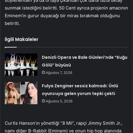
söylenenden ya da ortaya çıkandan çok daha fazla detay
sunmak istediğini belirtti. 50 Cent ayrıca projenin amacının
Eminem’in gurur duyacağı bir miras bırakmak olduğunu
belirtti.
İlgili Makaleler
Denizli Opera ve Bale Günleri’nde “Kuğu
Gölü” büyüsü
Ağustos 7, 2026
Fulya Zenginer sessiz kalmadı: Ünlü
oyuncuya gelen yorum tepki çekti
Ağustos 5, 2026
Curtis Hanson’ın yönettiği “8 Mil”, rapçi Jimmy Smith Jr.,
namı diğer B-Rabbit (Eminem) ve onun hip hop alanında