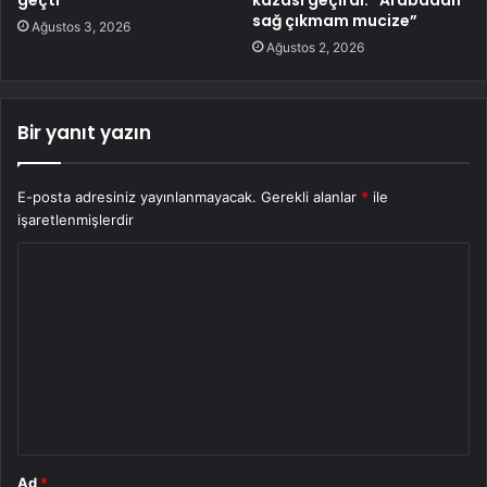
geçti
kazası geçirdi: “Arabadan
sağ çıkmam mucize”
Ağustos 3, 2026
Ağustos 2, 2026
Bir yanıt yazın
E-posta adresiniz yayınlanmayacak.
Gerekli alanlar
*
ile
işaretlenmişlerdir
Y
o
r
u
m
*
Ad
*