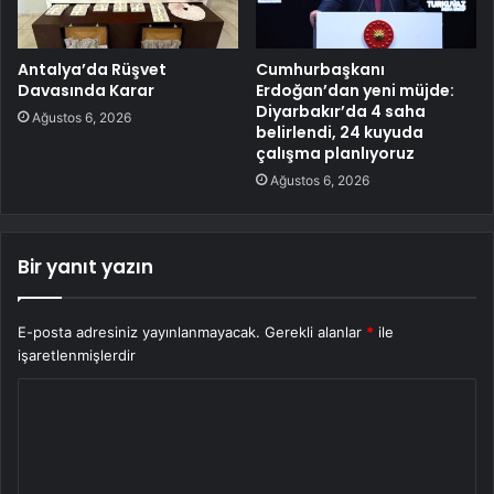
Antalya’da Rüşvet
Cumhurbaşkanı
Davasında Karar
Erdoğan’dan yeni müjde:
Diyarbakır’da 4 saha
Ağustos 6, 2026
belirlendi, 24 kuyuda
çalışma planlıyoruz
Ağustos 6, 2026
Bir yanıt yazın
E-posta adresiniz yayınlanmayacak.
Gerekli alanlar
*
ile
işaretlenmişlerdir
Y
o
r