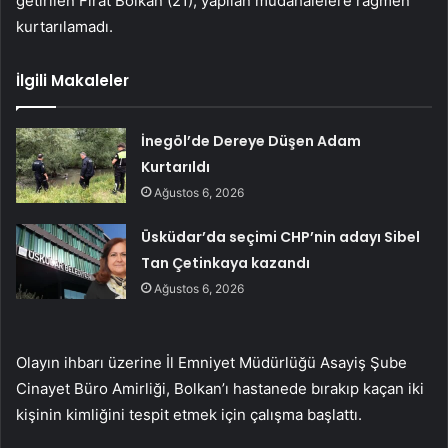
getirilen Fırat Bolkan (21), yapılan müdahalelere rağmen
kurtarılamadı.
İlgili Makaleler
İnegöl’de Dereye Düşen Adam
Kurtarıldı
Ağustos 6, 2026
Üsküdar’da seçimi CHP’nin adayı Sibel
Tan Çetinkaya kazandı
Ağustos 6, 2026
Olayın ihbarı üzerine İl Emniyet Müdürlüğü Asayiş Şube
Cinayet Büro Amirliği, Bolkan’ı hastanede bırakıp kaçan iki
kişinin kimliğini tespit etmek için çalışma başlattı.