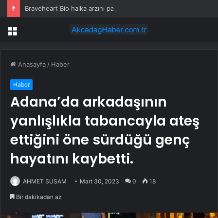
Braveheart Bio halka arzını pazarlama aralığının üstünde fiyatlandırıyor
Menü
Anasayfa
/
Haber
Haber
Adana’da arkadaşının
yanlışlıkla tabancayla ateş
ettiğini öne sürdüğü genç
hayatını kaybetti.
AHMET SUSAM
Mart 30, 2023
0
18
Bir dakikadan az