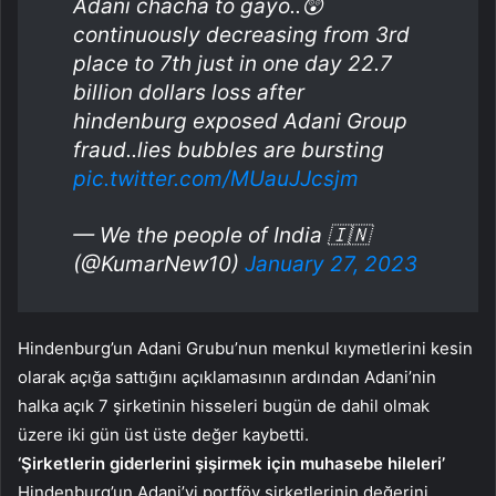
Adani chacha to gayo..😲
continuously decreasing from 3rd
place to 7th just in one day 22.7
billion dollars loss after
hindenburg exposed Adani Group
fraud..lies bubbles are bursting
pic.twitter.com/MUauJJcsjm
— We the people of India 🇮🇳
(@KumarNew10)
January 27, 2023
Hindenburg’un Adani Grubu’nun menkul kıymetlerini kesin
olarak açığa sattığını açıklamasının ardından Adani’nin
halka açık 7 şirketinin hisseleri bugün de dahil olmak
üzere iki gün üst üste değer kaybetti.
‘Şirketlerin giderlerini şişirmek için muhasebe hileleri’
Hindenburg’un Adani’yi portföy şirketlerinin değerini