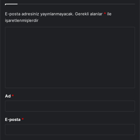
E-posta adresiniz yayınlanmayacak.
Gerekli alanlar
*
ile
işaretlenmişlerdir
Y
o
r
u
m
*
Ad
*
E-posta
*