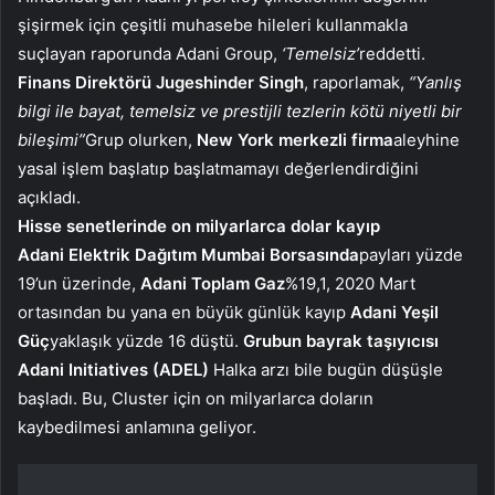
şişirmek için çeşitli muhasebe hileleri kullanmakla
suçlayan raporunda Adani Group,
‘Temelsiz’
reddetti.
Finans Direktörü Jugeshinder Singh
, raporlamak,
“Yanlış
bilgi ile bayat, temelsiz ve prestijli tezlerin kötü niyetli bir
bileşimi”
Grup olurken,
New York merkezli firma
aleyhine
yasal işlem başlatıp başlatmamayı değerlendirdiğini
açıkladı.
Hisse senetlerinde on milyarlarca dolar kayıp
Adani Elektrik Dağıtım Mumbai Borsasında
payları yüzde
19’un üzerinde,
Adani Toplam Gaz
%19,1, 2020 Mart
ortasından bu yana en büyük günlük kayıp
Adani Yeşil
Güç
yaklaşık yüzde 16 düştü.
Grubun bayrak taşıyıcısı
Adani Initiatives (ADEL)
Halka arzı bile bugün düşüşle
başladı. Bu, Cluster için on milyarlarca doların
kaybedilmesi anlamına geliyor.