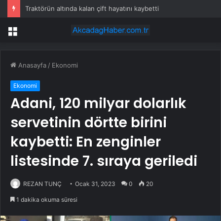
Traktörün altında kalan çift hayatını kaybetti
Menü
Anasayfa
/
Ekonomi
Ekonomi
Adani, 120 milyar dolarlık
servetinin dörtte birini
kaybetti: En zenginler
listesinde 7. sıraya geriledi
REZAN TUNÇ
Ocak 31, 2023
0
20
1 dakika okuma süresi