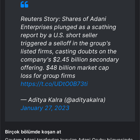
Reuters Story: Shares of Adani
Enterprises plunged as a scathing
report by a U.S. short seller
triggered a selloff in the group's
listed firms, casting doubts on the
company's $2.45 billion secondary
offering. $48 billion market cap
loss for group firms
https://t.co/UDtO0B73ti
— Aditya Kalra (@adityakalra)
January 27, 2023
Birçok bölümde koşan at
Gautam Adani tarafından kurulan Adani Grubu bünyesinde