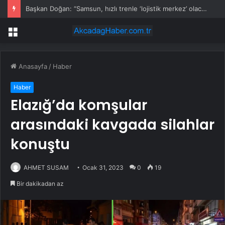
Başkan Doğan: “Samsun, hızlı trenle ‘lojistik merkez’ olacak”
Menü
Anasayfa
/
Haber
Haber
Elazığ’da komşular
arasındaki kavgada silahlar
konuştu
AHMET SUSAM
Ocak 31, 2023
0
19
Bir dakikadan az