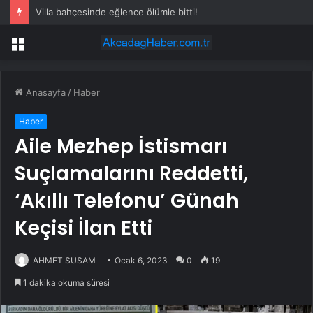
Villa bahçesinde eğlence ölümle bitti!
Menü
Anasayfa
/
Haber
Haber
Aile Mezhep İstismarı
Suçlamalarını Reddetti,
‘Akıllı Telefonu’ Günah
Keçisi İlan Etti
AHMET SUSAM
Ocak 6, 2023
0
19
1 dakika okuma süresi