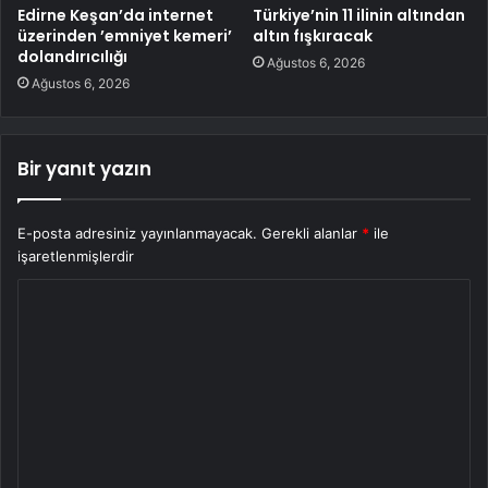
Edirne Keşan’da internet
Türkiye’nin 11 ilinin altından
üzerinden ’emniyet kemeri’
altın fışkıracak
dolandırıcılığı
Ağustos 6, 2026
Ağustos 6, 2026
Bir yanıt yazın
E-posta adresiniz yayınlanmayacak.
Gerekli alanlar
*
ile
işaretlenmişlerdir
Y
o
r
u
m
*