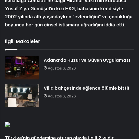
İsmailağa Cemaati’ne bağlı Hiranur Vakfı’nın kurucusu
Yusuf Ziya Gümüşel’in kızı HKG, babasının kendisiyle
2002 yılında altı yaşındayken “evlendiğini” ve çocukluğu
boyunca her gün cinsel istismara uğradığını iddia etti.
İlgili Makaleler
Adana’da Huzur ve Güven Uygulaması
Ağustos 6, 2026
Villa bahçesinde eğlence ölümle bitti!
Ağustos 6, 2026
Türkiye’nin gündemine oturan olayla ilgili 2 yıldır