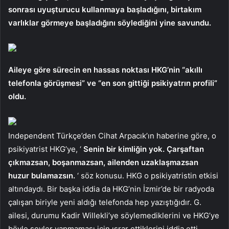
sonrası uyuşturucu kullanmaya başladığını, birtakım
varlıklar görmeye başladığını söylediğini yine savundu.
Aileye göre sürecin en hassas noktası HKG’nin “akıllı
telefonla görüşmesi” ve “en son gittiği psikiyatrın profili”
oldu.
Independent Türkçe’den Cihat Arpacık’ın haberine göre, o
psikiyatrist HKG’ye, ‘
Senin bir kimliğin yok. Çarşaftan
çıkmazsan, boşanmazsan, ailenden uzaklaşmazsan
huzur bulamazsın.
‘ söz konusu. HKG o psikiyatristin etkisi
altındaydı. Bir başka iddia da HKG’nin İzmir’de bir radyoda
çalışan biriyle yeni aldığı telefonda hep yazıştığıdır. G.
ailesi, durumu Kadir Willekli’ye söylemediklerini ve HKG’ye
böyle şeyler yapmaması için ısrar ettiklerini iddia etti.