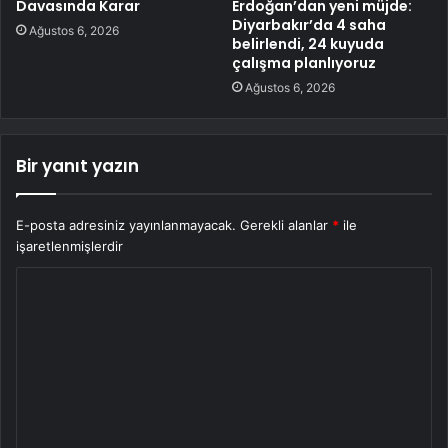
Davasında Karar
Erdoğan’dan yeni müjde:
Diyarbakır’da 4 saha
Ağustos 6, 2026
belirlendi, 24 kuyuda
çalışma planlıyoruz
Ağustos 6, 2026
Bir yanıt yazın
E-posta adresiniz yayınlanmayacak.
Gerekli alanlar
*
ile
işaretlenmişlerdir
Y
o
r
u
m
*