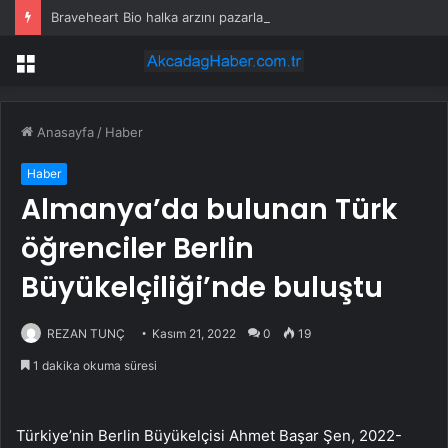
Braveheart Bio halka arzını pazarlama aralığının üstünde fiyatlandırıyor
Menü
Anasayfa
/
Haber
Haber
Almanya’da bulunan Türk
öğrenciler Berlin
Büyükelçiliği’nde buluştu
REZAN TUNÇ
Kasım 21, 2022
0
19
1 dakika okuma süresi
Türkiye’nin Berlin Büyükelçisi Ahmet Başar Şen, 2022-