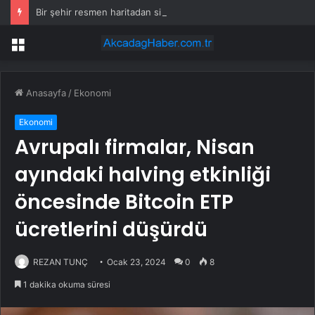
Bir şehir resmen haritadan silindi: Halk tahliye edildi
Menü
Anasayfa
/
Ekonomi
Ekonomi
Avrupalı ​​firmalar, Nisan
ayındaki halving etkinliği
öncesinde Bitcoin ETP
ücretlerini düşürdü
REZAN TUNÇ
Ocak 23, 2024
0
8
1 dakika okuma süresi