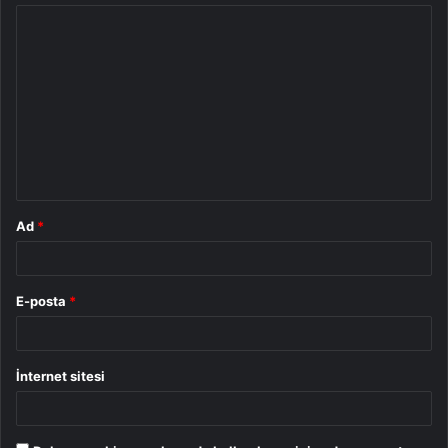
Y
o
r
u
m
*
Ad
*
E-posta
*
İnternet sitesi