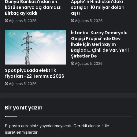
Dünya Bankası’ndan en
Apple’ın Hindistan’daki
kötü senaryo açıklaması:
satışları 10 milyar doları
Birkaç ay kaldı
aştı
Ağustos 5, 2026
Ağustos 5, 2026
İstanbul Kuzey Demiryolu
Geçişi Projesi’nde Dev
İhale İçin Geri Sayım
Başladı… Çinli de Var, Yerli
Şirketler De
Ağustos 5, 2026
Spot piyasada elektrik
fiyatları -22 Temmuz 2026
Ağustos 5, 2026
Bir yanıt yazın
E-posta adresiniz yayınlanmayacak.
Gerekli alanlar
*
ile
işaretlenmişlerdir