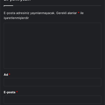
E-posta adresiniz yayınlanmayacak.
Gerekli alanlar
*
ile
işaretlenmişlerdir
Y
o
r
u
m
*
Ad
*
E-posta
*