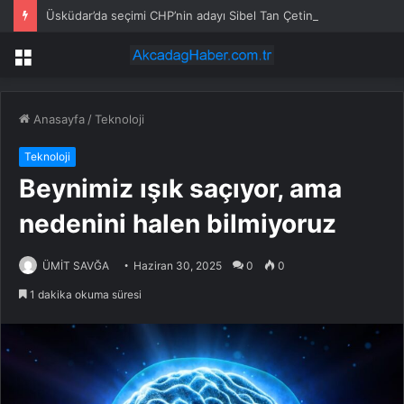
Üsküdar’da seçimi CHP’nin adayı Sibel Tan Çetinkaya kazandı
Menü
Anasayfa
/
Teknoloji
Teknoloji
Beynimiz ışık saçıyor, ama
nedenini halen bilmiyoruz
ÜMİT SAVĞA
Haziran 30, 2025
0
0
1 dakika okuma süresi