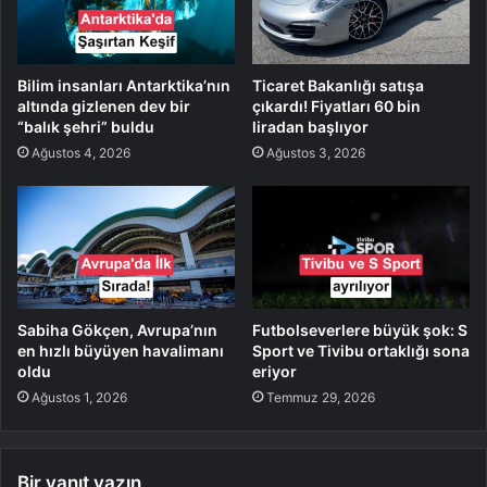
Bilim insanları Antarktika’nın
Ticaret Bakanlığı satışa
altında gizlenen dev bir
çıkardı! Fiyatları 60 bin
“balık şehri” buldu
liradan başlıyor
Ağustos 4, 2026
Ağustos 3, 2026
Sabiha Gökçen, Avrupa’nın
Futbolseverlere büyük şok: S
en hızlı büyüyen havalimanı
Sport ve Tivibu ortaklığı sona
oldu
eriyor
Ağustos 1, 2026
Temmuz 29, 2026
Bir yanıt yazın