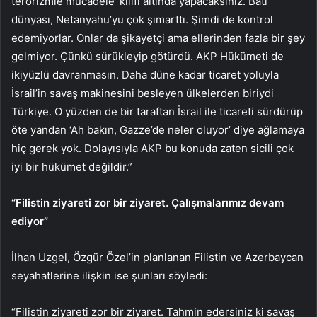
terörizmle mücadele’ kılıfı altında yapacaksınız. Batı
dünyası, Netanyahu’yu çok şımarttı. Şimdi de kontrol
edemiyorlar. Onlar da şikayetçi ama ellerinden fazla bir şey
gelmiyor. Çünkü sürükleyip götürdü. AKP Hükümeti de
ikiyüzlü davranmasın. Daha düne kadar ticaret yoluyla
İsrail’in savaş makinesini besleyen ülkelerden biriydi
Türkiye. O yüzden de bir taraftan İsrail ile ticareti sürdürüp
öte yandan ‘Ah bakın, Gazze’de neler oluyor’ diye ağlamaya
hiç gerek yok. Dolayısıyla AKP bu konuda zaten sicili çok
iyi bir hükümet değildir.”
“Filistin ziyareti zor bir ziyaret. Çalışmalarımız devam
ediyor”
İlhan Uzgel, Özgür Özel’in planlanan Filistin ve Azerbaycan
seyahatlerine ilişkin ise şunları söyledi:
“Filistin ziyareti zor bir ziyaret. Tahmin edersiniz ki savaş