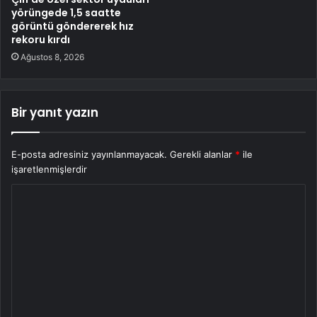
yörüngede 1,5 saatte
görüntü göndererek hız
rekoru kırdı
Ağustos 8, 2026
Bir yanıt yazın
E-posta adresiniz yayınlanmayacak.
Gerekli alanlar
*
ile
işaretlenmişlerdir
Y
o
r
u
m
*