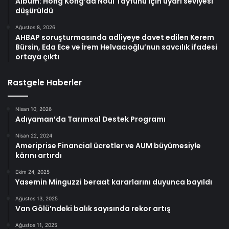
Albüm: Hong Kong’da Noul Tayfunu için uyarı seviyesi
düşürüldü
Ağustos 8, 2026
AHBAP soruşturmasında adliyeye davet edilen Kerem
Bürsin, Eda Ece ve İrem Helvacıoğlu’nun savcılık ifadesi
ortaya çıktı
Rastgele Haberler
Nisan 10, 2026
Adıyaman’da Tarımsal Destek Programı
Nisan 22, 2024
Ameriprise Financial ücretler ve AUM büyümesiyle
kârını artırdı
Ekim 24, 2025
Yasemin Minguzzi beraat kararlarını duyunca bayıldı
Ağustos 13, 2025
Van Gölü’ndeki balık sayısında rekor artış
Ağustos 11, 2025