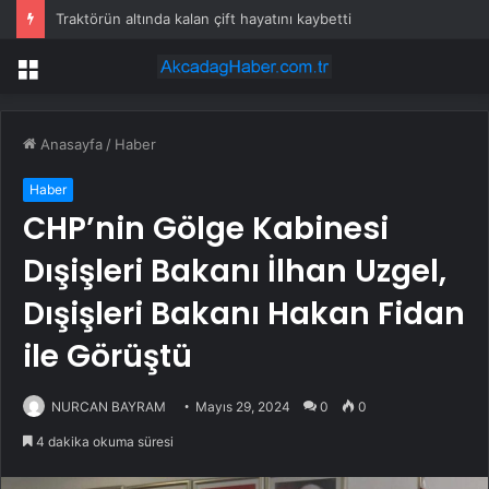
Traktörün altında kalan çift hayatını kaybetti
Menü
Anasayfa
/
Haber
Haber
CHP’nin Gölge Kabinesi
Dışişleri Bakanı İlhan Uzgel,
Dışişleri Bakanı Hakan Fidan
ile Görüştü
NURCAN BAYRAM
Mayıs 29, 2024
0
0
4 dakika okuma süresi