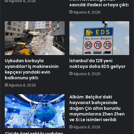
Ağustos 8, 2026
savcılık ifadesi ortaya çıktı
Ağustos 8, 2026
Uykudan korkuyla
İstanbul’da 128 yeni
uyandılar! İş makinesinin
noktaya daha EDS geliyor
kepçesi yandaki evin
Ağustos 8, 2026
balkonunu yıktı
Ağustos 8, 2026
Albüm: Belçika’daki
hayvanat bahçesinde
doğan Çin altın burunlu
maymunlarına Zhen Zhen
ve Xi Le isimleri verildi
Ağustos 8, 2026
Çin’de özel sektör uyduları