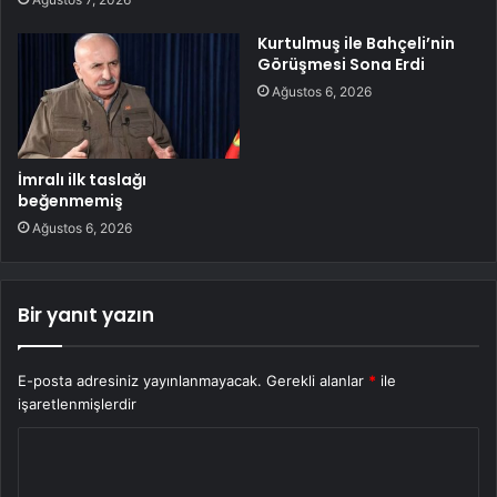
Kurtulmuş ile Bahçeli’nin
Görüşmesi Sona Erdi
Ağustos 6, 2026
İmralı ilk taslağı
beğenmemiş
Ağustos 6, 2026
Bir yanıt yazın
E-posta adresiniz yayınlanmayacak.
Gerekli alanlar
*
ile
işaretlenmişlerdir
Y
o