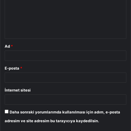
r
u
m
*
Ad
*
E-posta
*
İnternet sitesi
Daha sonraki yorumlarımda kullanılması için adım, e-posta
adresim ve site adresim bu tarayıcıya kaydedilsin.