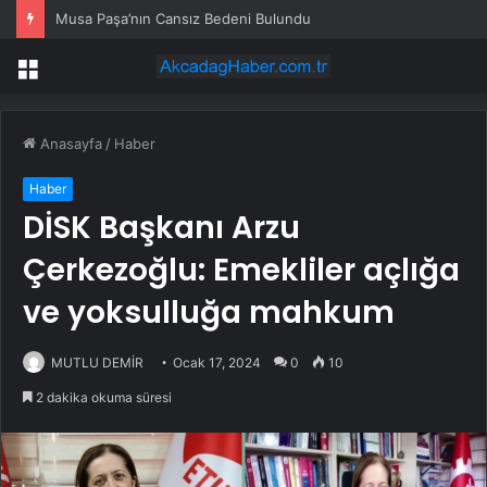
Musa Paşa’nın Cansız Bedeni Bulundu
Menü
Anasayfa
/
Haber
Haber
DİSK Başkanı Arzu
Çerkezoğlu: Emekliler açlığa
ve yoksulluğa mahkum
MUTLU DEMİR
Ocak 17, 2024
0
10
2 dakika okuma süresi