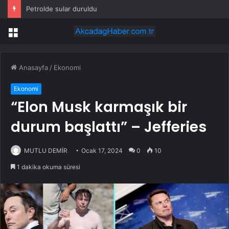
Petrolde sular duruldu
Menü
Anasayfa
/
Ekonomi
Ekonomi
“Elon Musk karmaşık bir
durum başlattı” – Jefferies
MUTLU DEMİR
Ocak 17, 2024
0
10
1 dakika okuma süresi