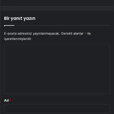
Bir yanıt yazın
E-posta adresiniz yayınlanmayacak.
Gerekli alanlar
*
ile
işaretlenmişlerdir
Y
o
r
u
m
*
Ad
*