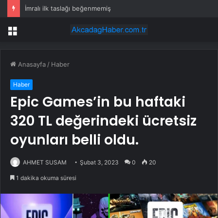
İmralı ilk taslağı beğenmemiş
Menü
Anasayfa
/
Haber
Haber
Epic Games’in bu haftaki
320 TL değerindeki ücretsiz
oyunları belli oldu.
AHMET SUSAM
Şubat 3, 2023
0
20
1 dakika okuma süresi