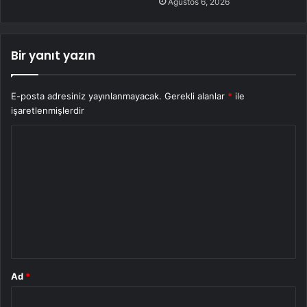
Ağustos 6, 2026
Bir yanıt yazın
E-posta adresiniz yayınlanmayacak.
Gerekli alanlar
*
ile
işaretlenmişlerdir
Y
o
r
u
m
*
Ad
*