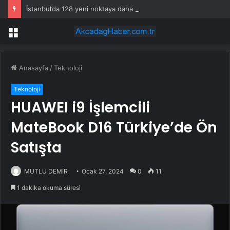
İstanbul’da 128 yeni noktaya daha EDS geliyor
Menü
Anasayfa
/
Teknoloji
Teknoloji
HUAWEI i9 İşlemcili
MateBook D16 Türkiye’de Ön
Satışta
MUTLU DEMİR
Ocak 27, 2024
0
11
1 dakika okuma süresi