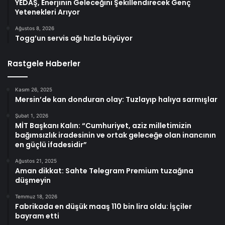
YEDAŞ, Enerjinin Geleceğini Şekillendirecek Genç
Yetenekleri Arıyor
Ağustos 8, 2026
Togg’un servis ağı hızla büyüyor
Rastgele Haberler
Kasım 26, 2025
Mersin’de kan donduran olay: Tuzlayıp halıya sarmışlar
Şubat 1, 2026
MİT Başkanı Kalın: “Cumhuriyet, aziz milletimizin
bağımsızlık iradesinin ve ortak geleceğe olan inancının
en güçlü ifadesidir”
Ağustos 21, 2025
Aman dikkat: Sahte Telegram Premium tuzağına
düşmeyin
Temmuz 18, 2026
Fabrikada en düşük maaş 110 bin lira oldu: İşçiler
bayram etti