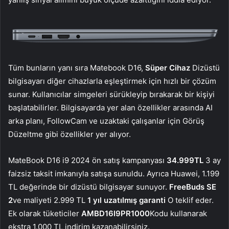
Tüm bunların yanı sıra Matebook D16,
Süper Cihaz
Dizüstü
bilgisayarı diğer cihazlarla eşleştirmek için hızlı bir çözüm
sunar. Kullanıcılar simgeleri sürükleyip bırakarak bir kişiyi
başlatabilirler. Bilgisayarda yer alan özellikler arasında AI
arka planı, FollowCam ve uzaktaki çalışanlar için Görüş
Düzeltme gibi özellikler yer alıyor.
MateBook D16 i9 2024 ön satış kampanyası
34.999TL
3 ay
faizsiz taksit imkanıyla satışa sunuldu. Ayrıca Huawei, 1.199
TL değerinde bir dizüstü bilgisayar sunuyor.
FreeBuds SE
2
ve maliyeti 2.999 TL
1 yıl uzatılmış garanti
O teklif eder.
Ek olarak tüketiciler
AMBD16I9PR1000
Kodu kullanarak
ekstra 1.000 TL indirim kazanabilirsiniz.