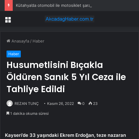
Kütahya’da otomobil ile motosiklet şarampole savruldu: 1’i ağır 5 yaralı
Menü
Anasayfa
/
Haber
Haber
Husumetlisini Bıçakla
Öldüren Sanık 5 Yıl Ceza ile
Tahliye Edildi
REZAN TUNÇ
Kasım 26, 2022
0
23
1 dakika okuma süresi
Kayseri’de 33 yaşındaki Ekrem Erdoğan, teze nazaran