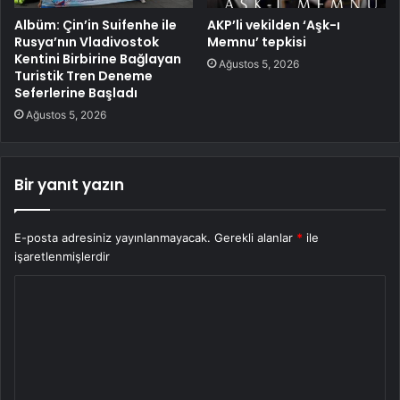
Albüm: Çin’in Suifenhe ile
AKP’li vekilden ‘Aşk-ı
Rusya’nın Vladivostok
Memnu’ tepkisi
Kentini Birbirine Bağlayan
Ağustos 5, 2026
Turistik Tren Deneme
Seferlerine Başladı
Ağustos 5, 2026
Bir yanıt yazın
E-posta adresiniz yayınlanmayacak.
Gerekli alanlar
*
ile
işaretlenmişlerdir
Y
o
r
u
m