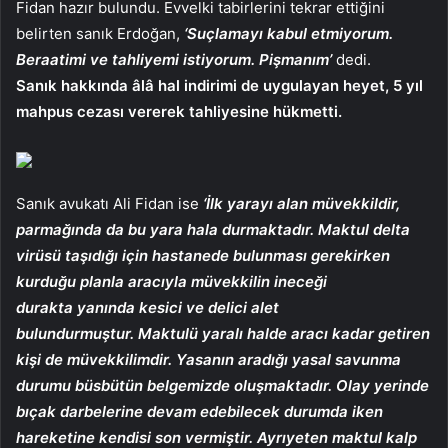
Fidan hazır bulundu. Evvelki tabirlerini tekrar ettiğini
belirten sanık Erdoğan,
‘Suçlamayı kabul etmiyorum.
Beraatimi ve tahliyemi istiyorum. Pişmanım’
dedi.
Sanık hakkında âlâ hal indirimi de uygulayan heyet, 5 yıl
mahpus cezası vererek tahliyesine hükmetti.
Sanık avukatı Ali Fidan ise
‘İlk yarayı alan müvekkildir,
parmağında da bu yara hala durmaktadır. Maktul delta
virüsü taşıdığı için hastanede bulunması gerekirken
kurduğu planla aracıyla müvekkilin ineceği
durakta yanında kesici ve delici alet
bulundurmuştur. Maktulü yaralı halde aracı kadar getiren
kişi de müvekkilimdir. Yasanın aradığı yasal savunma
durumu büsbütün belgemizde oluşmaktadır. Olay yerinde
bıçak darbelerine devam edebilecek durumda iken
hareketine kendisi son vermiştir. Ayrıyeten maktul kalp