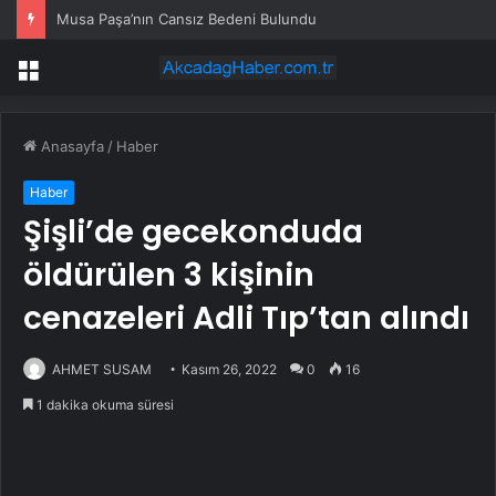
Musa Paşa’nın Cansız Bedeni Bulundu
Menü
Anasayfa
/
Haber
Haber
Şişli’de gecekonduda
öldürülen 3 kişinin
cenazeleri Adli Tıp’tan alındı
AHMET SUSAM
Kasım 26, 2022
0
16
1 dakika okuma süresi