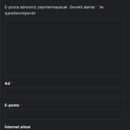
E-posta adresiniz yayınlanmayacak.
Gerekli alanlar
*
ile
işaretlenmişlerdir
Y
o
r
u
m
*
Ad
*
E-posta
*
İnternet sitesi