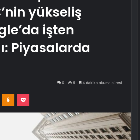
’nin yükseliş
le’da işten
ı: Piyasalarda
0
6
4 dakika okuma süresi
VKontakte
Odnoklassniki
Pocket