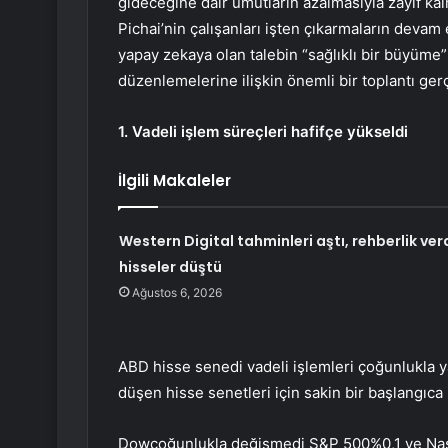
gideceğine dair umutların azalmasıyla zayıf k
Pichai’nin çalışanları işten çıkarmaların devam
yapay zekaya olan talebin “sağlıklı bir büyüme” y
düzenlemelerine ilişkin önemli bir toplantı gerç
1. Vadeli işlem süreçleri
hafifçe yükseldi
İlgili Makaleler
Western Digital tahminleri aştı, rehberlik verd
hisseler düştü
Ağustos 6, 2026
ABD hisse senedi vadeli işlemleri çoğunlukla 
düşen hisse senetleri için sakin bir başlangıca 
Dow
çoğunlukla değişmedi
S&P 500
%0,1 ve
Na