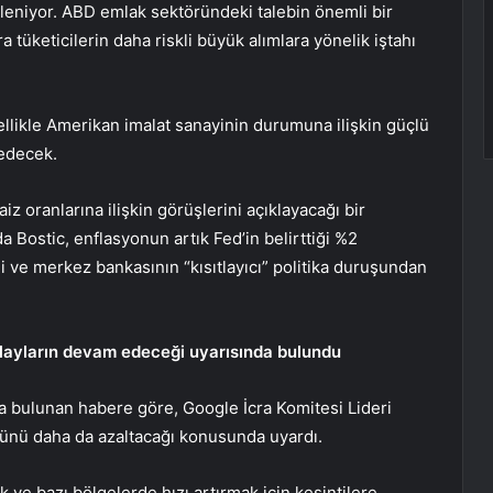
leniyor. ABD emlak sektöründeki talebin önemli bir
a tüketicilerin daha riskli büyük alımlara yönelik iştahı
nellikle Amerikan imalat sanayinin durumuna ilişkin güçlü
 edecek.
iz oranlarına ilişkin görüşlerini açıklayacağı bir
 Bostic, enflasyonun artık Fed’in belirttiği %2
 ve merkez bankasının “kısıtlayıcı” politika duruşundan
layların devam edeceği uyarısında bulundu
fta bulunan habere göre, Google İcra Komitesi Lideri
ücünü daha da azaltacağı konusunda uyardı.
 ve bazı bölgelerde hızı artırmak için kesintilere