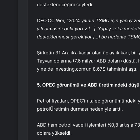
destekleneceğini söyledi.
CEO CC Wei,
“2024 yılının TSMC için yapay zek
yılı olmasını bekliyoruz […]. Yapay zeka modell
desteklenmesi gerekiyor […] bu nedenle TSMC’
Şirketin 31 Aralık’a kadar olan üç aylık karı, b
Tayvan dolarına (7,6 milyar ABD doları) düştü.
yine de Investing.com’un 8,67$ tahminini aştı.
5. OPEC görünümü ve ABD üretimindeki düşüş
Petrol fiyatları, OPEC’in talep görünümündeki 
petrol
Üretimin durması nedeniyle arttı.
ABD ham petrol vadeli işlemleri %0,8 artışla 7
dolara yükseldi.