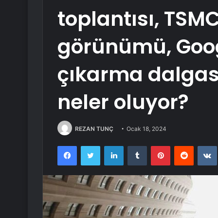
toplantısı, TSMC
görünümü, Goog
çıkarma dalgas
neler oluyor?
REZAN TUNÇ
Ocak 18, 2024
Facebook
Twitter
LinkedIn
Tumblr
Pinterest
Reddit