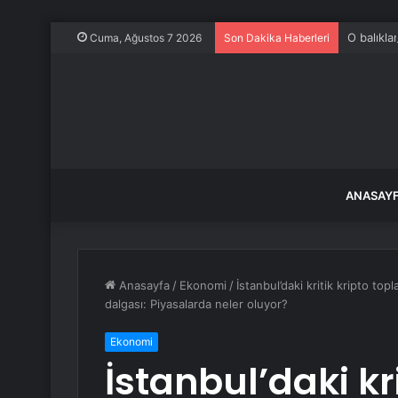
O balıkla
Cuma, Ağustos 7 2026
Son Dakika Haberleri
ANASAY
Anasayfa
/
Ekonomi
/
İstanbul’daki kritik kripto t
dalgası: Piyasalarda neler oluyor?
Ekonomi
İstanbul’daki kri