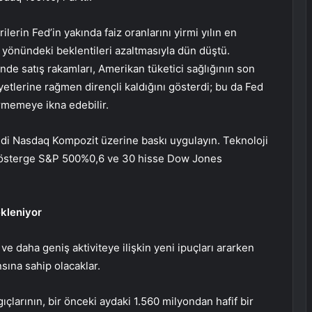
lerin Fed’in yakında faiz oranlarını yirmi yılın en
önündeki beklentileri azaltmasıyla dün düştü.
de satış rakamları, Amerikan tüketici sağlığının son
tlerine rağmen dirençli kaldığını gösterdi; bu da Fed
ürmemeye ikna edebilir.
edi
Nasdaq Kompozit
üzerine baskı uygulayın. Teknoloji
gösterge
S&P 500
%0,6 ve 30 hisse
Dow Jones
ekleniyor
şı ve daha geniş aktiviteye ilişkin yeni ipuçları ararken
sına sahip olacaklar.
ıçlarının, bir önceki aydaki 1.560 milyondan hafif bir