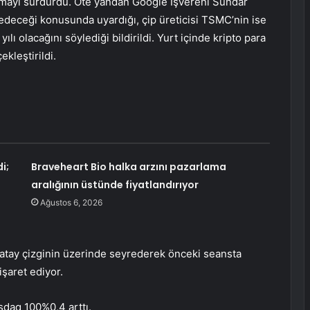
almayı sürdürdü. Öte yandan Google İşvereni Sundar
 edeceği konusunda uyardığı, çip üreticisi TSMC’nin ise
ılı olacağını söylediği bildirildi. Yurt içinde kripto para
ekleştirildi.
i;
Braveheart Bio halka arzını pazarlama
aralığının üstünde fiyatlandırıyor
Ağustos 6, 2026
yatay çizginin üzerinde seyrederek önceki seansta
işaret ediyor.
sdaq 100
%0,4 arttı.