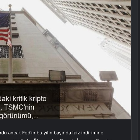
dü ancak Fed’in bu yılın başında faiz indirimine