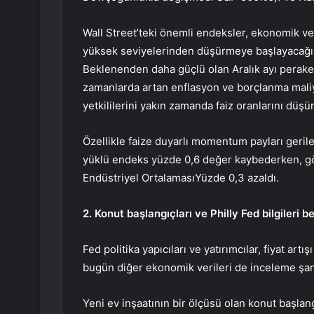
Wall Street’teki önemli endeksler, ekonomik veri
yüksek seviyelerinden düşürmeye başlayacağı y
Beklenenden daha güçlü olan Aralık ayı peraken
zamanlarda artan enflasyon ve borçlanma maliye
yetkililerini yakın zamanda faiz oranlarını düş
Özellikle faize duyarlı momentum payları geril
yüklü endeks yüzde 0,6 değer kaybederken, 
Endüstriyel Ortalaması
Yüzde 0,3 azaldı.
2. Konut başlangıçları ve Philly Fed bilgileri b
Fed politika yapıcıları ve yatırımcılar, fiyat artı
bugün diğer ekonomik verileri de inceleme şan
Yeni ev inşaatının bir ölçüsü olan konut başlang