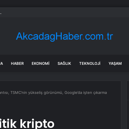
rda ilk kez bulaşıcı hastalık görüldü: Uzmanlar ‘tüketmeyin’ çağrısı yaptı
FA
HABER
EKONOMI
SAĞLIK
TEKNOLOJI
YAŞAM
oplantısı, TSMC’nin yükseliş görünümü, Google’da işten çıkarma
tik kripto