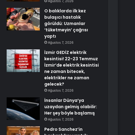
Ağustos 7, 2026
O balıklarda ilk kez
bulaşıcı hastalık
görüldü: Uzmanlar
‘tüketmeyin’ çağrısı
yaptı
Ağustos 7, 2026
İzmir GEDİZ elektrik
kesintisi! 22-23 Temmuz
İzmir’de elektrik kesintisi
ne zaman bitecek,
elektrikler ne zaman
gelecek?
Ağustos 7, 2026
İnsanlar Dünya’ya
uzaydan gelmiş olabilir:
Her şey böyle başlamış
Ağustos 7, 2026
Pedro Sanchez’in