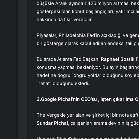
düşüşle Aralık ayında 1.426 milyon artması bek
göstergesi olan konut başlangıçları, yatırımcılar
hakkında da fikir verebilir.
Piyasalar, Philadelphia Fed’in açıkladığı ve ge
bir gösterge olarak kabul edilen endeksi takip
Bu arada Atlanta Fed Başkanı
Raphael Bostik
Fa
konuşma yapması bekleniyor. Bu ayın başlarında
hedefine doğru “doğru yolda” olduğunu söyledi
“rahat” olduğunu ekledi.
3.Google
Pichai’nin CEO’su
, işten çıkarılma
O
The Verge’de yer alan ve şirket içi bir nota atı
Sundar Pichai
, çalışanları arama devinin iş g
Haberde Pichai’nin operasyonları basitleştirmek