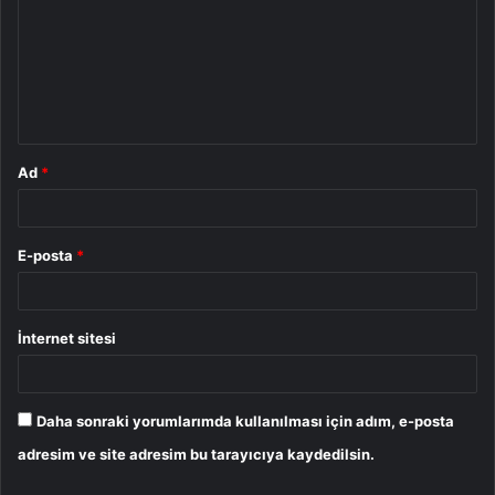
r
u
m
*
Ad
*
E-posta
*
İnternet sitesi
Daha sonraki yorumlarımda kullanılması için adım, e-posta
adresim ve site adresim bu tarayıcıya kaydedilsin.