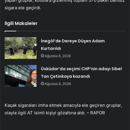
yapan gruplar, kutulara gizlenmiş toplam 570 paket bantsız
sigara ele geçirdi.
İlgili Makaleler
İnegöl’de Dereye Düşen Adam
Kurtarıldı
Ağustos 6, 2026
Üsküdar’da seçimi CHP’nin adayı Sibel
Tan Çetinkaya kazandı
Ağustos 6, 2026
Kaçak sigaraları imha etmek amacıyla ele geçiren gruplar,
olayla ilgili AT isimli kişiyi gözaltına aldı. – RAPOR