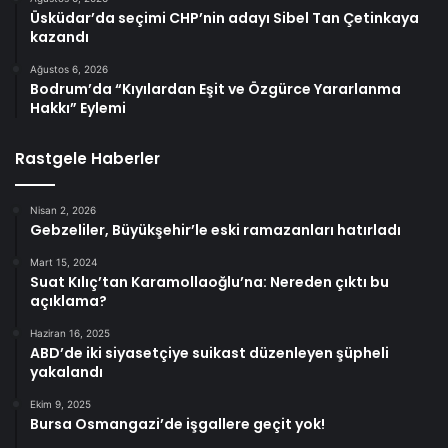
Üsküdar’da seçimi CHP’nin adayı Sibel Tan Çetinkaya
kazandı
Ağustos 6, 2026
Bodrum’da “Kıyılardan Eşit ve Özgürce Yararlanma
Hakkı” Eylemi
Rastgele Haberler
Nisan 2, 2026
Gebzeliler, Büyükşehir’le eski ramazanları hatırladı
Mart 15, 2024
Suat Kılıç’tan Karamollaoğlu’na: Nereden çıktı bu
açıklama?
Haziran 16, 2025
ABD’de iki siyasetçiye suikast düzenleyen şüpheli
yakalandı
Ekim 9, 2025
Bursa Osmangazi’de işgallere geçit yok!