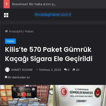
Braveheart Bio halka arzını pazarlama aralığının üstünde fiyatlandırıyor
Menü
Anasayfa
/
Haber
Haber
Kilis’te 570 Paket Gümrük
Kaçağı Sigara Ele Geçirildi
AHMET SUSAM
Temmuz 3, 2023
0
20
Bir dakikadan az