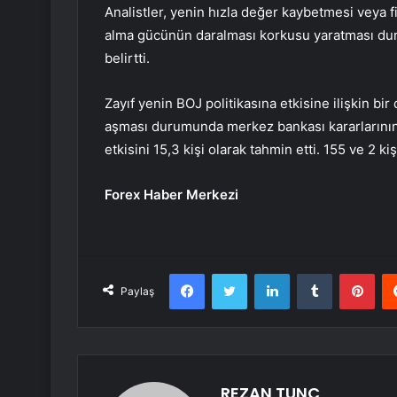
Analistler, yenin hızla değer kaybetmesi veya f
alma gücünün daralması korkusu yaratması dur
belirtti.
Zayıf yenin BOJ politikasına etkisine ilişkin b
aşması durumunda merkez bankası kararlarının e
etkisini 15,3 kişi olarak tahmin etti. 155 ve 2 ki
Forex Haber Merkezi
Facebook
Twitter
LinkedIn
Tumblr
Pint
Paylaş
REZAN TUNÇ