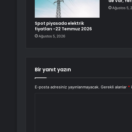
de Var, Yer
Ağustos 5, 
Spot piyasada elektrik
fiyatları -22 Temmuz 2026
Ağustos 5, 2026
Bir yanıt yazın
E-posta adresiniz yayınlanmayacak.
Gerekli alanlar
*
i
Y
o
r
u