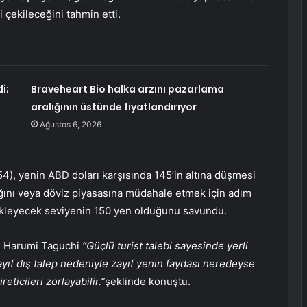
çekileceğini tahmin etti.
i;
Braveheart Bio halka arzını pazarlama
aralığının üstünde fiyatlandırıyor
Ağustos 6, 2026
4), yenin ABD doları karşısında 145’in altına düşmesi
nı veya döviz piyasasına müdahale etmek için adım
etikleyecek seviyenin 150 yen olduğunu savundu.
i Harumi Taguchi
“Güçlü turist talebi sayesinde yerli
ayıf dış talep nedeniyle zayıf yenin faydası neredeyse
icileri zorlayabilir.”
şeklinde konuştu.