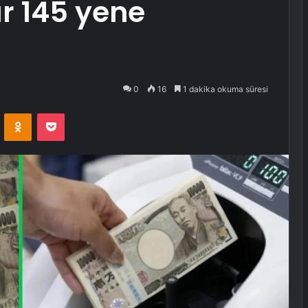
ar 145 yene
0
16
1 dakika okuma süresi
VKontakte
Odnoklassniki
Pocket