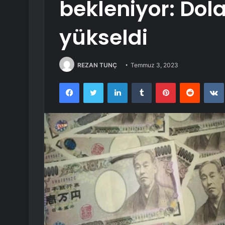
bekleniyor: Dol
yükseldi
REZAN TUNÇ
Temmuz 3, 2023
Facebook
Twitter
LinkedIn
Tumblr
Pinterest
Reddit