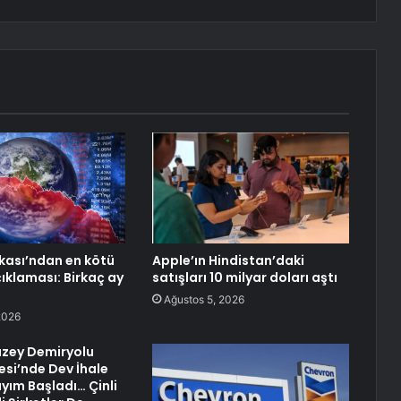
ası’ndan en kötü
Apple’ın Hindistan’daki
ıklaması: Birkaç ay
satışları 10 milyar doları aştı
Ağustos 5, 2026
2026
uzey Demiryolu
esi’nde Dev İhale
ayım Başladı… Çinli