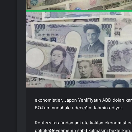
ekonomistler,
Japon Yeni
Fiyatın ABD doları k
BOJ’un müdahale edeceğini tahmin ediyor.
Reuters tarafından ankete katılan ekonomistler
politika
Gevşemenin sabit kalmasını beklerken, ya