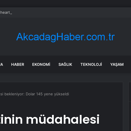
heart Bio halka arzını pazarlama aralığının üstünde fiyatlandırıyor
FA
HABER
EKONOMI
SAĞLIK
TEKNOLOJI
YAŞAM
i bekleniyor: Dolar 145 yene yükseldi
inin müdahalesi