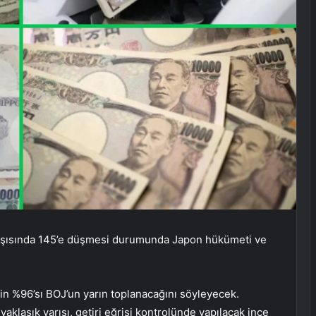
arşısında 145’e düşmesi durumunda Japon hükümeti ve
in %96’sı BOJ’un yarın toplanacağını söyleyecek.
klaşık yarısı, getiri eğrisi kontrolünde yapılacak ince