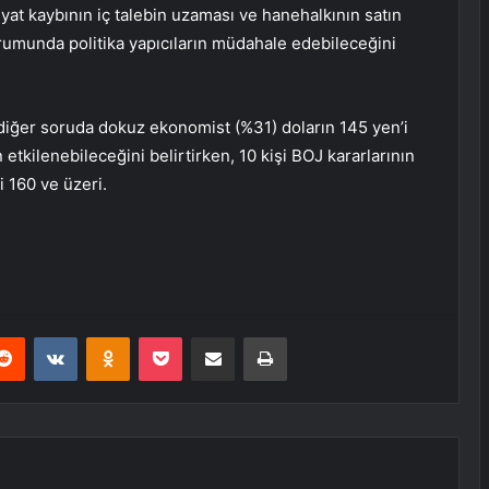
iyat kaybının iç talebin uzaması ve hanehalkının satın
umunda politika yapıcıların müdahale edebileceğini
ir diğer soruda dokuz ekonomist (%31) doların 145 yen’i
tkilenebileceğini belirtirken, 10 kişi BOJ kararlarının
şi 160 ve üzeri.
erest
Reddit
VKontakte
Odnoklassniki
Pocket
E-Posta ile paylaş
Yazdır