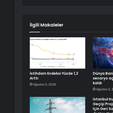
İlgili Makaleler
İstihdam Endeksi Yüzde 1,2
Dünya Bank
Arttı
senaryo aç
kaldı
Ağustos 5, 2026
Ağustos 5, 
İstanbul K
Geçişi Proj
İçin Geri S