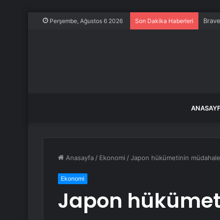
Brave
Perşembe, Ağustos 6 2026
Son Dakika Haberleri
ANASAY
Anasayfa
/
Ekonomi
/
Japon hükümetinin müdahales
Ekonomi
Japon hükümet