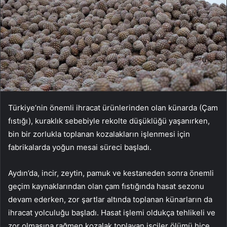
Türkiye’nin önemli ihracat ürünlerinden olan künarda (Çam
fıstığı), kuraklık sebebiyle rekolte düşüklüğü yaşanırken,
bin bir zorlukla toplanan kozalakların işlenmesi için
fabrikalarda yoğun mesai süreci başladı.
Aydın’da, incir, zeytin, pamuk ve kestaneden sonra önemli
geçim kaynaklarından olan çam fıstığında hasat sezonu
devam ederken, zor şartlar altında toplanan künarların da
ihracat yolculuğu başladı. Hasat işlemi oldukça tehlikeli ve
zor olmasına rağmen kozalak toplayan işçiler ölümü hiçe