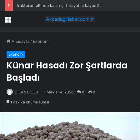
Traktörün altında kalan çift hayatını kaybetti
Menü
Anasayfa
/
Ekonomi
Ekonomi
Künar Hasadı Zor Şartlarda
Başladı
DİLAN BİÇER
Mayıs 14, 2026
0
0
1 dakika okuma süresi