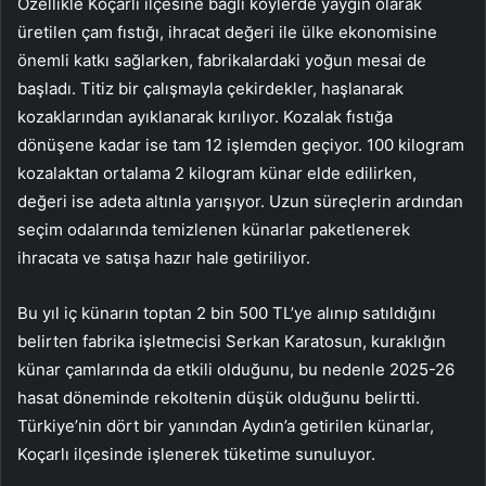
Özellikle Koçarlı ilçesine bağlı köylerde yaygın olarak
üretilen çam fıstığı, ihracat değeri ile ülke ekonomisine
önemli katkı sağlarken, fabrikalardaki yoğun mesai de
başladı. Titiz bir çalışmayla çekirdekler, haşlanarak
kozaklarından ayıklanarak kırılıyor. Kozalak fıstığa
dönüşene kadar ise tam 12 işlemden geçiyor. 100 kilogram
kozalaktan ortalama 2 kilogram künar elde edilirken,
değeri ise adeta altınla yarışıyor. Uzun süreçlerin ardından
seçim odalarında temizlenen künarlar paketlenerek
ihracata ve satışa hazır hale getiriliyor.
Bu yıl iç künarın toptan 2 bin 500 TL’ye alınıp satıldığını
belirten fabrika işletmecisi Serkan Karatosun, kuraklığın
künar çamlarında da etkili olduğunu, bu nedenle 2025-26
hasat döneminde rekoltenin düşük olduğunu belirtti.
Türkiye’nin dört bir yanından Aydın’a getirilen künarlar,
Koçarlı ilçesinde işlenerek tüketime sunuluyor.