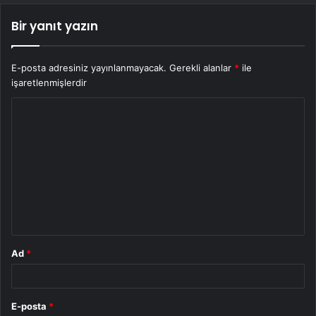
Bir yanıt yazın
E-posta adresiniz yayınlanmayacak.
Gerekli alanlar
*
ile
işaretlenmişlerdir
Y
o
r
u
m
*
Ad
*
E-posta
*