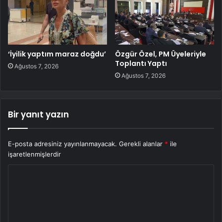
‘İyilik yaptım maraz doğdu’
Özgür Özel, PM Üyeleriyle
Toplantı Yaptı
Ağustos 7, 2026
Ağustos 7, 2026
Bir yanıt yazın
E-posta adresiniz yayınlanmayacak.
Gerekli alanlar
*
ile
işaretlenmişlerdir
Y
o
r
u