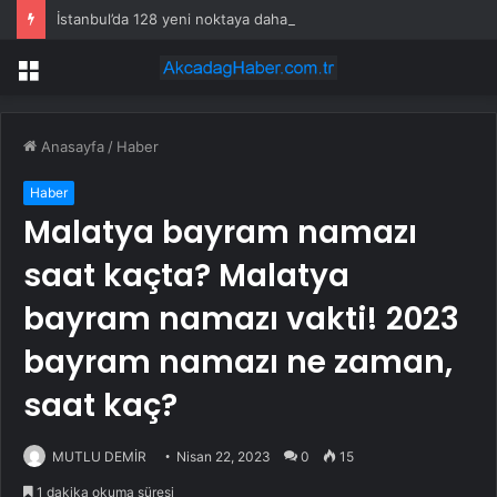
İstanbul’da 128 yeni noktaya daha EDS geliyor
Menü
Anasayfa
/
Haber
Haber
Malatya bayram namazı
saat kaçta? Malatya
bayram namazı vakti! 2023
bayram namazı ne zaman,
saat kaç?
MUTLU DEMİR
Nisan 22, 2023
0
15
1 dakika okuma süresi