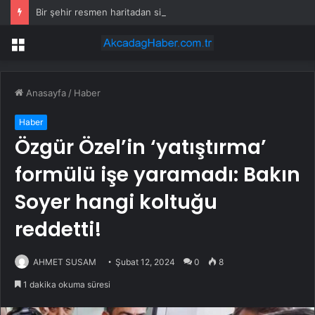
Bir şehir resmen haritadan silindi: Halk tahliye edildi
Menü
Anasayfa
/
Haber
Haber
Özgür Özel’in ‘yatıştırma’
formülü işe yaramadı: Bakın
Soyer hangi koltuğu
reddetti!
AHMET SUSAM
Şubat 12, 2024
0
8
1 dakika okuma süresi