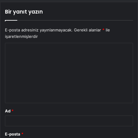
Bir yanıt yazın
E-posta adresiniz yayınlanmayacak.
Gerekli alanlar
*
ile
işaretlenmişlerdir
Y
o
r
u
m
*
Ad
*
E-posta
*