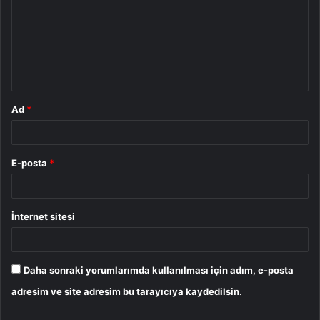
r
u
m
*
Ad
*
E-posta
*
İnternet sitesi
Daha sonraki yorumlarımda kullanılması için adım, e-posta
adresim ve site adresim bu tarayıcıya kaydedilsin.