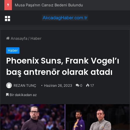
Musa Paşa’nın Cansız Bedeni Bulundu
Menü
Anasayfa
/
Haber
Haber
Phoenix Suns, Frank Vogel’ı
baş antrenör olarak atadı
REZAN TUNÇ
Haziran 26, 2023
0
17
Bir dakikadan az