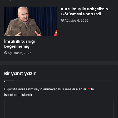
Kurtulmuş ile Bahçeli’nin
Görüşmesi Sona Erdi
Ağustos 6, 2026
İmralı ilk taslağı
beğenmemiş
Ağustos 6, 2026
Bir yanıt yazın
E-posta adresiniz yayınlanmayacak.
Gerekli alanlar
*
ile
işaretlenmişlerdir
Y
o