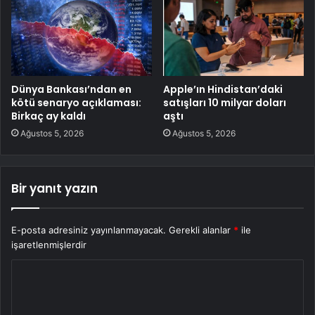
Dünya Bankası’ndan en
Apple’ın Hindistan’daki
kötü senaryo açıklaması:
satışları 10 milyar doları
Birkaç ay kaldı
aştı
Ağustos 5, 2026
Ağustos 5, 2026
Bir yanıt yazın
E-posta adresiniz yayınlanmayacak.
Gerekli alanlar
*
ile
işaretlenmişlerdir
Y
o
r