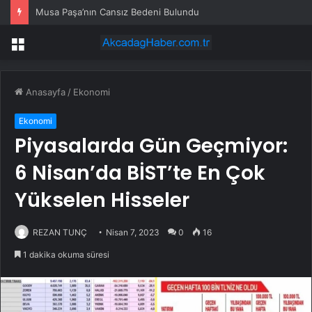
Musa Paşa’nın Cansız Bedeni Bulundu
Menü
Anasayfa
/
Ekonomi
Ekonomi
Piyasalarda Gün Geçmiyor:
6 Nisan’da BİST’te En Çok
Yükselen Hisseler
REZAN TUNÇ
Nisan 7, 2023
0
16
1 dakika okuma süresi