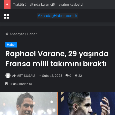
Traktörün altında kalan çift hayatını kaybetti
Menü
Anasayfa
/
Haber
Haber
Raphael Varane, 29 yaşında
Fransa milli takımını bıraktı
AHMET SUSAM
Şubat 2, 2023
0
22
Bir dakikadan az