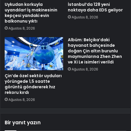
Uykudan korkuyla
İstanbul’da 128 yeni
uyandılar! İş makinesinin
noktaya daha EDS geliyor
kepçesi yandaki evin
Ağustos 8, 2026
balkonunu yıktı
Ağustos 8, 2026
Albüm: Belçika’daki
hayvanat bahçesinde
doğan Çin altın burunlu
maymunlarına Zhen Zhen
ve Xi Le isimleri verildi
Ağustos 8, 2026
Çin’de özel sektör uyduları
yörüngede 1,5 saatte
görüntü göndererek hız
rekoru kırdı
Ağustos 8, 2026
Bir yanıt yazın