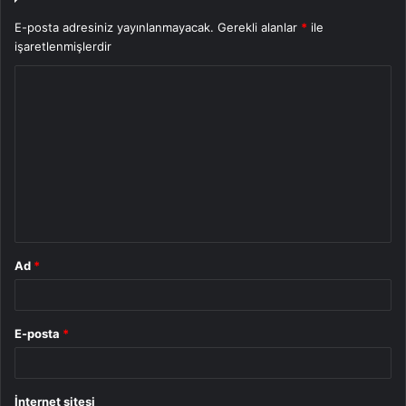
E-posta adresiniz yayınlanmayacak.
Gerekli alanlar
*
ile
işaretlenmişlerdir
Y
o
r
u
m
*
Ad
*
E-posta
*
İnternet sitesi