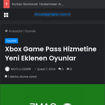
Kurban Kesiminde Yaralanmalar Artıyor
Menü
Anasayfa
/
Oyunlar
Oyunlar
Xbox Game Pass Hizmetine
Yeni Eklenen Oyunlar
MUTLU DEMİR
Şubat 7, 2024
0
8
1 dakika okuma süresi