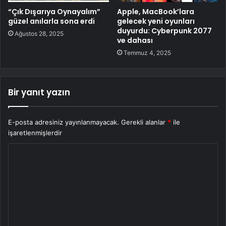
“Çık Dışarıya Oynayalım”
Apple, MacBook’lara
güzel anılarla sona erdi
gelecek yeni oyunları
duyurdu: Cyberpunk 2077
Ağustos 28, 2025
ve dahası
Temmuz 4, 2025
Bir yanıt yazın
E-posta adresiniz yayınlanmayacak.
Gerekli alanlar
*
ile
işaretlenmişlerdir
Y
o
r
u
m