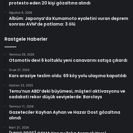
protesto eden 20 kişi gözaltına alındı
Ağustos 9, 2026
Albüm: Japonya’da Kumamoto eyaletini vuran deprem
sonrası AVM’de patlama: 3 ölü
Rastgele Haberler
Temmuz 29, 2026
Otomotiv devi 6 koltuklu yeni canavarını satışa çıkardı
Ocak 27, 2024
Kars araziye teslim oldu: 69 köy yolu ulaşıma kapatıldı
Haziran 23, 2025
Temu’nun ABD’deki büyümesi, müşteri aktivasyonu ve
sadakati rekor düşük seviyelerde: Barclays
Temmuz 11, 2026
Gazeteciler Kayhan Ayhan ve Hazar Dost gözaltına
alındı
Mart 21, 2026