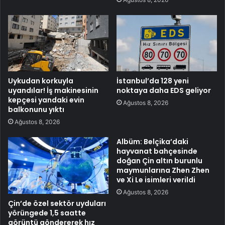
Uykudan korkuyla
İstanbul’da 128 yeni
uyandılar! İş makinesinin
noktaya daha EDS geliyor
kepçesi yandaki evin
Ağustos 8, 2026
balkonunu yıktı
Ağustos 8, 2026
Albüm: Belçika’daki
hayvanat bahçesinde
doğan Çin altın burunlu
maymunlarına Zhen Zhen
ve Xi Le isimleri verildi
Ağustos 8, 2026
Çin’de özel sektör uyduları
yörüngede 1,5 saatte
görüntü göndererek hız