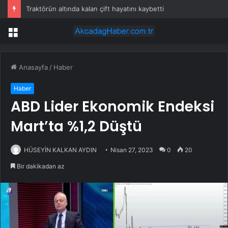
Traktörün altında kalan çift hayatını kaybetti
Menü
Anasayfa
/
Haber
Haber
ABD Lider Ekonomik Endeksi
Mart’ta %1,2 Düştü
HÜSEYİN KALKAN AYDIN
Nisan 27, 2023
0
20
Bir dakikadan az