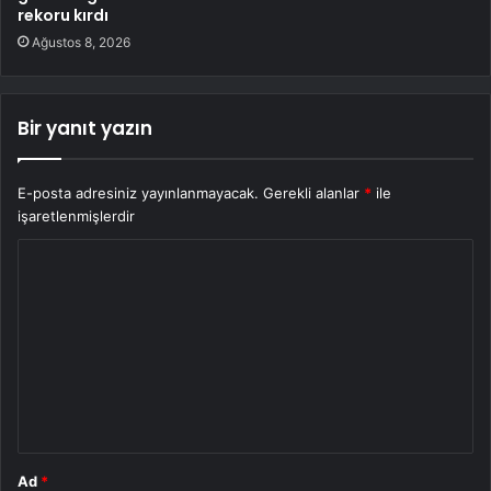
rekoru kırdı
Ağustos 8, 2026
Bir yanıt yazın
E-posta adresiniz yayınlanmayacak.
Gerekli alanlar
*
ile
işaretlenmişlerdir
Y
o
r
u
m
*
Ad
*