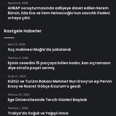
Ağustos 8, 2026
AHBAP soruşturmasında adliyeye davet edilen Kerem
Bürsin, Eda Ece ve İrem Helvacıoğlu’nun savcılık ifadesi
ortaya çıktı
Rastgele Haberler
Mart 15, 2025
Suç makinesi Muğla’da yakalandı
Temmuz 4, 2026
Eşinin cesedini 15 parçaya bölen kadın, kan sıçramasın
diye etrafa poşet sermiş
Ocak 21, 2024
Kültür ve Turizm Bakanı Mehmet Nuri Ersoy’un eşi Pervin
Ersoy ve Nusret Gökçe Erzurum’u gezdi
Temmuz 31, 2025
Ege Üniversitesinde Tercih Günleri Başladı
Temmuz 1, 2026
Trakya’da Soğuk ve Yağışlı Hava