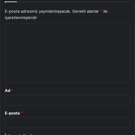
E-posta adresiniz yayınlanmayacak.
Gerekli alanlar
*
ile
işaretlenmişlerdir
Y
o
r
u
m
*
Ad
*
E-posta
*