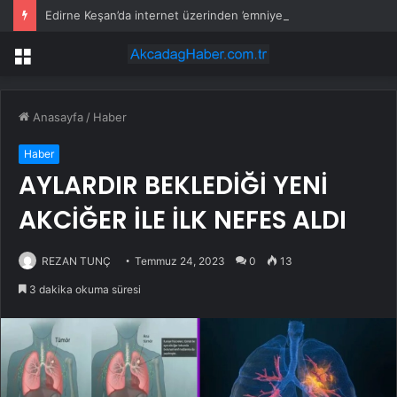
Edirne Keşan’da internet üzerinden ’emniyet kemeri’ dolandırıcılığı
Menü
Anasayfa
/
Haber
Haber
AYLARDIR BEKLEDİĞİ YENİ
AKCİĞER İLE İLK NEFES ALDI
REZAN TUNÇ
Temmuz 24, 2023
0
13
3 dakika okuma süresi