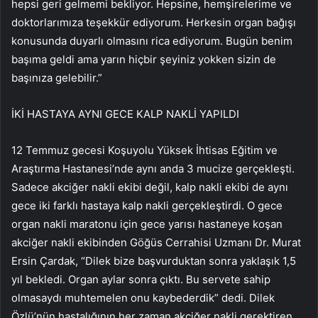
hepsi geri gelmemi bekliyor. Hepsine, hemşirelerime ve
doktorlarımıza teşekkür ediyorum. Herkesin organ bağışı
konusunda duyarlı olmasını rica ediyorum. Bugün benim
başıma geldi ama yarın hiçbir şeyiniz yokken sizin de
başınıza gelebilir.”
İKİ HASTAYA AYNI GECE KALP NAKLİ YAPILDI
12 Temmuz gecesi Koşuyolu Yüksek İhtisas Eğitim ve
Araştırma Hastanesi’nde aynı anda 3 mucize gerçekleşti.
Sadece akciğer nakli ekibi değil, kalp nakli ekibi de aynı
gece iki farklı hastaya kalp nakli gerçekleştirdi. O gece
organ nakli maratonu için gece yarısı hastaneye koşan
akciğer nakli ekibinden Göğüs Cerrahisi Uzmanı Dr. Murat
Ersin Çardak, “Dilek bize başvurduktan sonra yaklaşık 1,5
yıl bekledi. Organ aylar sonra çıktı. Bu servete sahip
olmasaydı muhtemelen onu kaybederdik” dedi. Dilek
Özlü’nün hastalığının her zaman akciğer nakli gerektiren