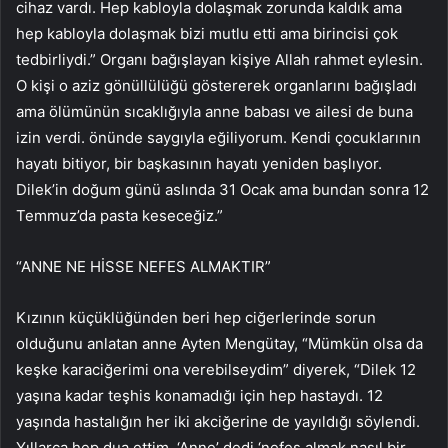
cihaz vardı. Hep kabloyla dolaşmak zorunda kaldık ama
hep kabloyla dolaşmak bizi mutlu etti ama birincisi çok
tedbirliydi.” Organı bağışlayan kişiye Allah rahmet eylesin.
O kişi o aziz gönüllülüğü göstererek organlarını bağışladı
ama ölümünün sıcaklığıyla anne babası ve ailesi de buna
izin verdi. önünde saygıyla eğiliyorum. Kendi çocuklarının
hayatı bitiyor, bir başkasının hayatı yeniden başlıyor.
Dilek’in doğum günü aslında 31 Ocak ama bundan sonra 12
Temmuz’da pasta keseceğiz.”
“ANNE NE HİSSE NEFES ALMAKTIR”
Kızının küçüklüğünden beri hep ciğerlerinde sorun
olduğunu anlatan anne Ayten Mengütay, “Mümkün olsa da
keşke karaciğerimi ona verebilseydim” diyerek, “Dilek 12
yaşına kadar teşhis konamadığı için hep hastaydı. 12
yaşında hastalığın her iki akciğerine de yayıldığı söylendi.
Yıllarca hep dua ettim. ‘Anne’ dedi ‘nefes almak nasıl bir