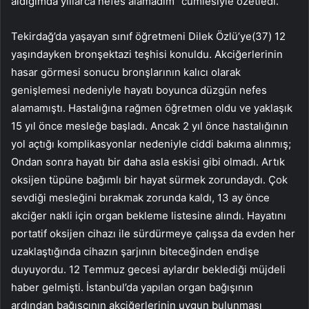
aldığımda yıllarca nefes alamadım” cümlesiyle özetledi.
Tekirdağ’da yaşayan sınıf öğretmeni Dilek Özlü’ye(37) 12
yaşındayken bronşektazi teşhisi konuldu. Akciğerlerinin
hasar görmesi sonucu bronşlarının kalıcı olarak
genişlemesi nedeniyle hayatı boyunca düzgün nefes
alamamıştı. Hastalığına rağmen öğretmen oldu ve yaklaşık
15 yıl önce mesleğe başladı. Ancak 2 yıl önce hastalığının
yol açtığı komplikasyonlar nedeniyle ciddi bakıma alınmış;
Ondan sonra hayatı bir daha asla eskisi gibi olmadı. Artık
oksijen tüpüne bağımlı bir hayat sürmek zorundaydı. Çok
sevdiği mesleğini bırakmak zorunda kaldı, 13 ay önce
akciğer nakli için organ bekleme listesine alındı. Hayatını
portatif oksijen cihazı ile sürdürmeye çalışsa da evden her
uzaklaştığında cihazın şarjının biteceğinden endişe
duyuyordu. 12 Temmuz gecesi aylardır beklediği müjdeli
haber gelmişti. İstanbul’da yapılan organ bağışının
ardından bağışçının akciğerlerinin uygun bulunması