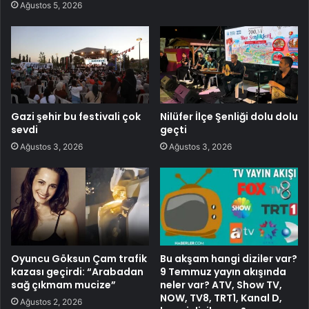
Ağustos 5, 2026
Gazi şehir bu festivali çok
Nilüfer İlçe Şenliği dolu dolu
sevdi
geçti
Ağustos 3, 2026
Ağustos 3, 2026
Oyuncu Göksun Çam trafik
Bu akşam hangi diziler var?
kazası geçirdi: “Arabadan
9 Temmuz yayın akışında
sağ çıkmam mucize”
neler var? ATV, Show TV,
NOW, TV8, TRT1, Kanal D,
Ağustos 2, 2026