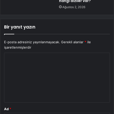
hangi diziler var?
Ağustos 2, 2026
Bir yanıt yazın
E-posta adresiniz yayınlanmayacak.
Gerekli alanlar
*
ile
işaretlenmişlerdir
Y
o
r
u
m
*
Ad
*