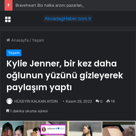
Braveheart Bio halka arzını pazarlama aralığının üstünde fiyatlandırıyor
Menü
Anasayfa
/
Yaşam
Yaşam
Kylie Jenner, bir kez daha
oğlunun yüzünü gizleyerek
paylaşım yaptı
HÜSEYİN KALKAN AYDIN
Kasım 29, 2022
0
16
1 dakika okuma süresi