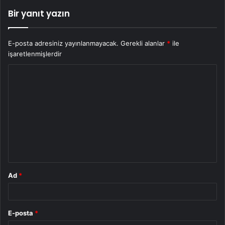
Bir yanıt yazın
E-posta adresiniz yayınlanmayacak.
Gerekli alanlar
*
ile
işaretlenmişlerdir
Y
o
r
u
m
*
Ad
*
E-posta
*