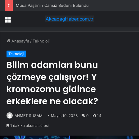
Musa Paşa’nın Cansız Bedeni Bulundu
Menü
Anasayfa
/
Teknoloji
Teknoloji
Bilim adamları bunu
çözmeye çalışıyor! Y
kromozomu gidince
erkeklere ne olacak?
AHMET SUSAM
Mayıs 10, 2023
0
14
1 dakika okuma süresi