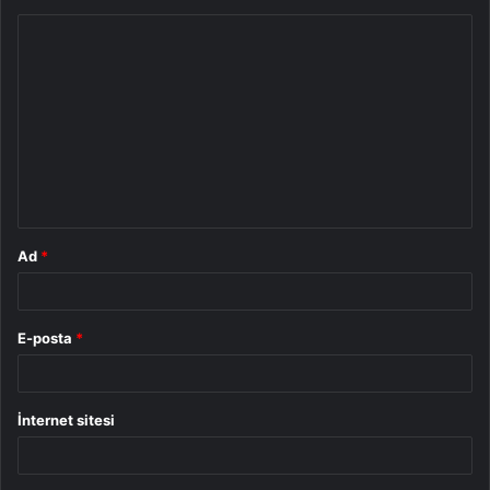
Y
o
r
u
m
*
Ad
*
E-posta
*
İnternet sitesi