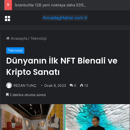
İstanbul’da 128 yeni noktaya daha EDS geliyor
Menü
Anasayfa
/
Teknoloji
Teknoloji
Dünyanın İlk NFT Bienali ve
Kripto Sanatı
REZAN TUNÇ
Ocak 8, 2023
0
13
2 dakika okuma süresi