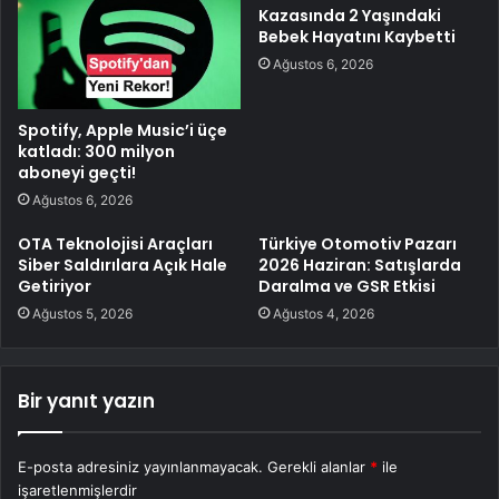
Kazasında 2 Yaşındaki
Bebek Hayatını Kaybetti
Ağustos 6, 2026
Spotify, Apple Music’i üçe
katladı: 300 milyon
aboneyi geçti!
Ağustos 6, 2026
OTA Teknolojisi Araçları
Türkiye Otomotiv Pazarı
Siber Saldırılara Açık Hale
2026 Haziran: Satışlarda
Getiriyor
Daralma ve GSR Etkisi
Ağustos 5, 2026
Ağustos 4, 2026
Bir yanıt yazın
E-posta adresiniz yayınlanmayacak.
Gerekli alanlar
*
ile
işaretlenmişlerdir