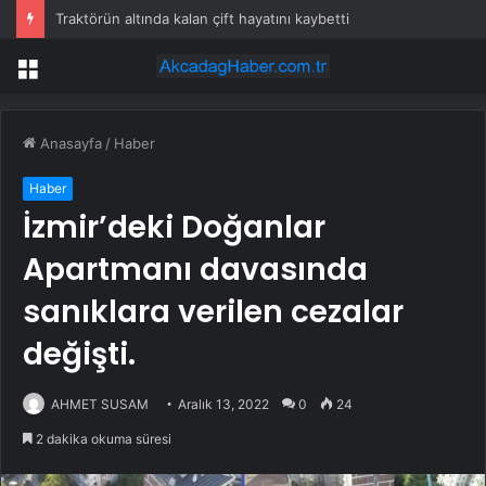
Traktörün altında kalan çift hayatını kaybetti
Menü
Anasayfa
/
Haber
Haber
İzmir’deki Doğanlar
Apartmanı davasında
sanıklara verilen cezalar
değişti.
AHMET SUSAM
Aralık 13, 2022
0
24
2 dakika okuma süresi