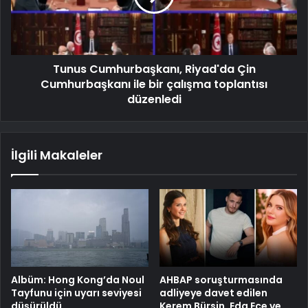
Tunus Cumhurbaşkanı, Riyad'da Çin
Cumhurbaşkanı ile bir çalışma toplantısı
düzenledi
İlgili Makaleler
Albüm: Hong Kong’da Noul
AHBAP soruşturmasında
Tayfunu için uyarı seviyesi
adliyeye davet edilen
düşürüldü
Kerem Bürsin, Eda Ece ve