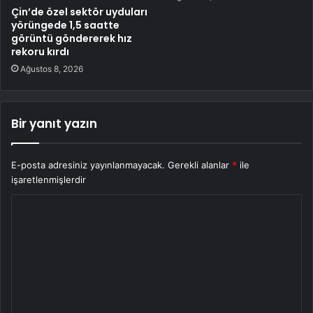
Çin’de özel sektör uyduları
yörüngede 1,5 saatte
görüntü göndererek hız
rekoru kırdı
Ağustos 8, 2026
Bir yanıt yazın
E-posta adresiniz yayınlanmayacak.
Gerekli alanlar
*
ile
işaretlenmişlerdir
Y
o
r
u
m
*