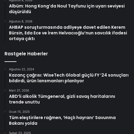
Ağustos 8, 2026
Albüm: Hong Kong’da Noul Tayfunu için uyarı seviyesi
düşürüldü
Ağustos 8, 2026
AHBAP soruşturmasında adliyeye davet edilen Kerem
Bürsin, Eda Ece ve İrem Helvacıoğlu’nun savcılık ifadesi
ortaya çıktı
Rastgele Haberler
Ağustos 22, 2024
Kazanç çağrısı: WiseTech Global güçlü FY ’24 sonuçları
bildirdi, ürün lansmanları planlıyor
Mart 27, 2026
ABD’li alkolik Tümgeneral, gizli savaş haritalarını
trende unuttu
Ocak 15, 2025
Tüm eleştirilere rağmen, ‘Haçlı hayranı’ Savunma
Bakanı yolda
Şubat 23, 2025