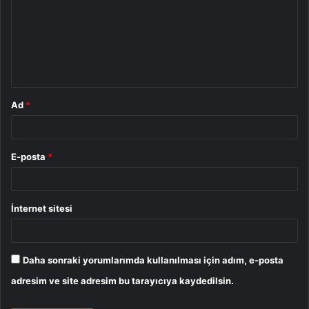
r
u
m
*
Ad
*
E-posta
*
İnternet sitesi
Daha sonraki yorumlarımda kullanılması için adım, e-posta
adresim ve site adresim bu tarayıcıya kaydedilsin.