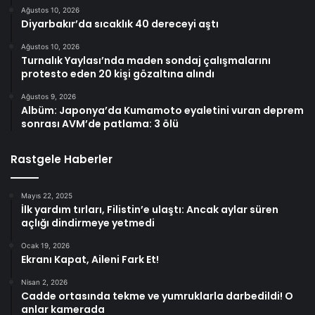
Ağustos 10, 2026
Diyarbakır’da sıcaklık 40 dereceyi aştı
Ağustos 10, 2026
Turnalık Yaylası’nda maden sondaj çalışmalarını
protesto eden 20 kişi gözaltına alındı
Ağustos 9, 2026
Albüm: Japonya’da Kumamoto eyaletini vuran deprem
sonrası AVM’de patlama: 3 ölü
Rastgele Haberler
Mayıs 22, 2025
İlk yardım tırları, Filistin’e ulaştı: Ancak aylar süren
açlığı dindirmeye yetmedi
Ocak 19, 2026
Ekranı Kapat, Aileni Fark Et!
Nisan 2, 2026
Cadde ortasında tekme ve yumruklarla darbedildi! O
anlar kamerada