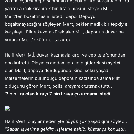
zammı aşarak depo sahibinin hesabına kira olarak 4 bin lira
yatırdı ancak kiranın 7 bin lira olmasını isteyen M.İ.,
Mert’ten boşaltmasını istedi. depo. Depoyu
boşaltmayacağını söyleyen Mert, beklenmedik bir tepkiyle
karşılaştı. Eline kazma kürek alan M.İ., deponun duvarına
vurarak Mert’e küfürler savurdu.
Halil Mert, M.İ. duvarı kazmayla kırdı ve cep telefonundan
ona küfretti. Olayın ardından karakola giderek şikayetçi
olan Mert, depoya döndüğünde ikinci şoku yaşadı.
Malzemelerin bulunduğu deponun kapısında asma kilit
olduğunu gören Mert, polisi arayarak tutanak tuttu.
‘2 bin lira olan kirayı 7 bin liraya çıkarmamı istedi’
Halil Mert, olaylar nedeniyle büyük şok yaşadığını söyledi.
“Sabah işyerime geldim. İşletme sahibi küstahça konuştu.