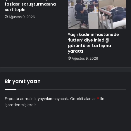
fazlası’ soruşturmasına
sert tepki
Ağustos 9, 2026
Yaşlı kadının hastanede
‘lütfen’ diye inlediği
görüntüler tartışma
yarattı
Ağustos 9, 2026
Bir yanıt yazın
E-posta adresiniz yayınlanmayacak.
Gerekli alanlar
*
ile
işaretlenmişlerdir
Y
o