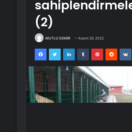
sahiplendirmel
(2)
MUTLU DEMİR
Kasım 29, 2022
Facebook
Twitter
LinkedIn
Tumblr
Pinterest
Reddit