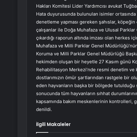
Hakları Komitesi Lider Yardımcısı avukat Tuğb
Hata duyurusunda bulunulan isimler ortasında 
denetleme yapması gereken şahıslar, köpeğin ö
çalışanlar ile Doğa Muhafaza ve Ulusal Parkla
çıkardığı raporun altında imzası olan herkes i
Muhafaza ve Milli Parklar Genel Müdürlüğü’nün
Koruma ve Milli Parklar Genel Müdürlüğü Başkanl
hekimden oluşan bir heyetle 27 Kasım günü Ko
Rehabilitasyon Merkezi’nde resmi denetim ve
dostlarımızın ömür şartlarından rastgele bir 
eden hayvanların başka bir bölgede tutulduğu 
sonucunda tüm hayvanların sıhhat durumlarının 
kapsamında bakım meskenlerinin kontrolleri, g
denildi.
İlgili Makaleler