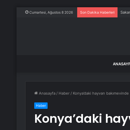
Saka
Cumartesi, Ağustos 8 2026
Son Dakika Haberleri
ANASAY
Anasayfa
/
Haber
/
Konya’daki hayvan bakımevinde 
Haber
Konya’daki ha