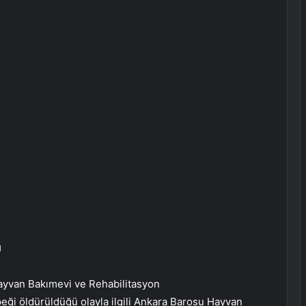
U
ayvan Bakımevi ve Rehabilitasyon
peği öldürüldüğü olayla ilgili Ankara Barosu Hayvan