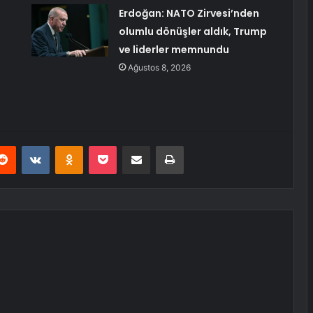
Erdoğan: NATO Zirvesi’nden
olumlu dönüşler aldık, Trump
ve liderler memnundu
Ağustos 8, 2026
erest
Reddit
VKontakte
Odnoklassniki
Pocket
E-Posta ile paylaş
Yazdır