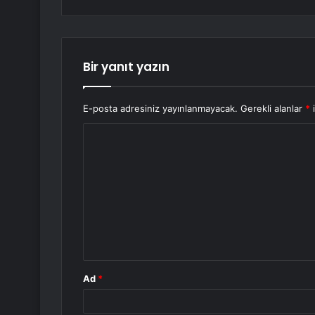
Bir yanıt yazın
E-posta adresiniz yayınlanmayacak.
Gerekli alanlar
*
i
Y
o
r
u
m
*
Ad
*