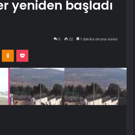
er yeniden başladı
0
22
1 dakika okuma süresi
VKontakte
Odnoklassniki
Pocket