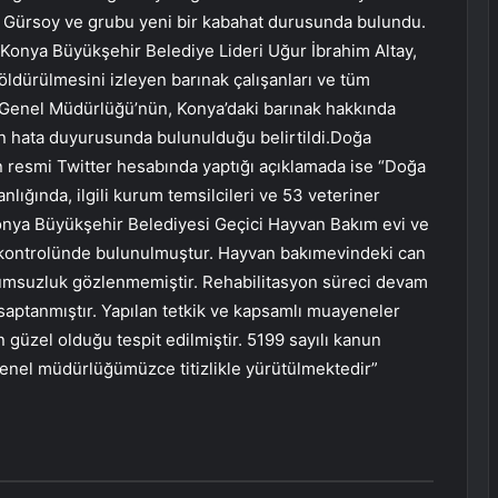
a Gürsoy ve grubu yeni bir kabahat durusunda bulundu.
Konya Büyükşehir Belediye Lideri Uğur İbrahim Altay,
ldürülmesini izleyen barınak çalışanları ve tüm
r Genel Müdürlüğü’nün, Konya’daki barınak hakkında
çin hata duyurusunda bulunulduğu belirtildi.Doğa
 resmi Twitter hesabında yaptığı açıklamada ise “Doğa
ığında, ilgili kurum temsilcileri ve 53 veteriner
nya Büyükşehir Belediyesi Geçici Hayvan Bakım evi ve
 kontrolünde bulunulmuştur. Hayvan bakımevindeki can
olumsuzluk gözlenmemiştir. Rehabilitasyon süreci devam
saptanmıştır. Yapılan tetkik ve kapsamlı muayeneler
güzel olduğu tespit edilmiştir. 5199 sayılı kanun
enel müdürlüğümüzce titizlikle yürütülmektedir”